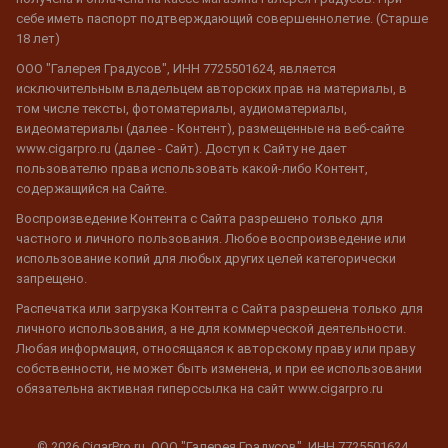
себе иметь паспорт подтверждающий совершеннолетие. (Старше
18 лет)
ООО "Галерея Градусов", ИНН 7725501624, является
исключительным владельцем авторских прав на материалы, в
том числе тексты, фотоматериалы, аудиоматериалы,
видеоматериалы (далее - Контент), размещенные на веб-сайте
www.cigarpro.ru (далее - Сайт). Доступ к Сайту не дает
пользователю права использовать какой-либо Контент,
содержащийся на Сайте.
Воспроизведение Контента с Сайта разрешено только для
частного и личного пользования. Любое воспроизведение или
использование копий для любых других целей категорически
запрещено.
Распечатка или загрузка Контента с Сайта разрешена только для
личного использования, а не для коммерческой деятельности.
Любая информация, относящаяся к авторскому праву или праву
собственности, не может быть изменена, и при ее использовании
обязательна активная гиперссылка на сайт www.cigarpro.ru
© 2026 CigarPro.ru, ООО "Галерея Градусов", ИНН 7725501624,