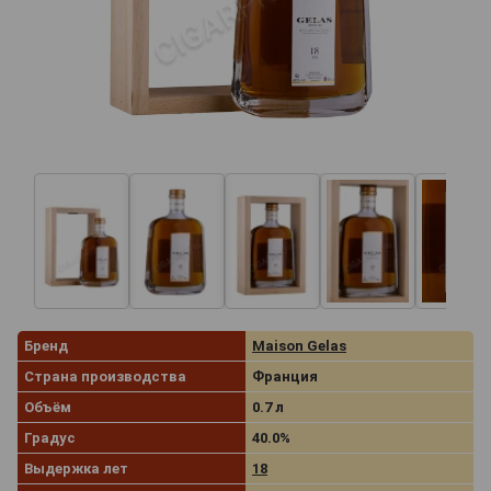
Бренд
Maison Gelas
Страна производства
Франция
Объём
0.7 л
Градус
40.0%
Выдержка лет
18