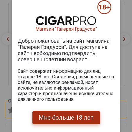
Магазин "Галерея Градусов"
Добро пожаловать на сайт магазина
“Галерея Градусов”. Для доступа на
сайт необходимо подтвердить
совершеннолетний возраст.
Gelas 2004 Арманьяк
Gelas 2004 Арманьяк
Желас 2004г 0.7л в
Желас 2004г 0.7л в
Сайт содержит информацию для лиц
подарочной упаковке
подарочной упаковке
старше 18 лет. Сведения, размещенные на
10 521 руб.
8 528 руб.
сайте, не являются рекламой, носят
исключительно информационный
характер и предназначены исключительно
для личного пользования.
Оцените и напишите отзыв:
Мне больше 18 лет