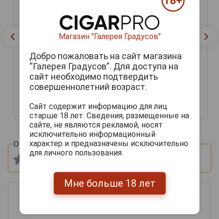
Магазин "Галерея Градусов"
Добро пожаловать на сайт магазина
Gelas 8 Ans Арманьяк
Желас 8 лет 0.7л
“Галерея Градусов”. Для доступа на
декантер в подарочной
Gelas 8 Ans Арманьяк
сайт необходимо подтвердить
упаковке
Желас 8 лет 0.7л
совершеннолетний возраст.
декантер в подарочной
упаковке
Сайт содержит информацию для лиц
11 727 руб.
10 540 руб.
старше 18 лет. Сведения, размещенные на
сайте, не являются рекламой, носят
исключительно информационный
характер и предназначены исключительно
Оцените и напишите отзыв:
для личного пользования.
Мне больше 18 лет