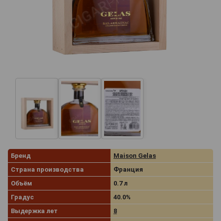
Бренд
Maison Gelas
Страна производства
Франция
Объём
0.7 л
Градус
40.0%
Выдержка лет
8