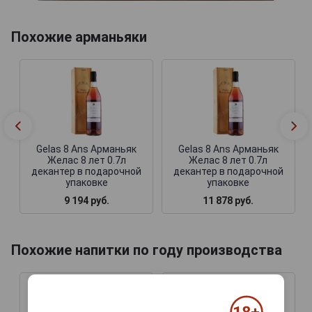
Похожие арманьяки
Gelas 8 Ans Арманьяк
Gelas 8 Ans Арманьяк
Желас 8 лет 0.7л
Желас 8 лет 0.7л
декантер в подарочной
декантер в подарочной
упаковке
упаковке
9 194 руб.
11 878 руб.
Похожие напитки по году производства