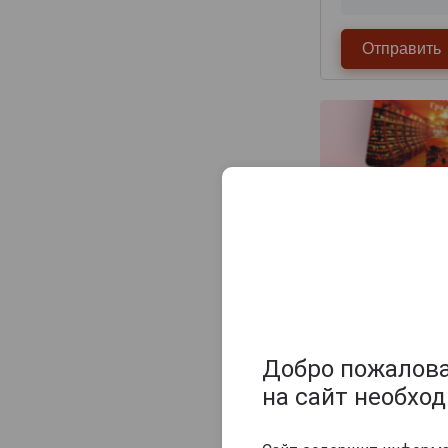
Maison Gelas
Marquis de Caussade
Marquis de Montesquiou
Marquis de Sauval
Monluc
Montal
Nismes Delclou
Prince d'Arignac
Saint Aubin
Saint-Christeau
Samalens Bas
Другие прод
Sempe
Добро пожаловат
Tresor des Rois
на сайт необхо
Uby