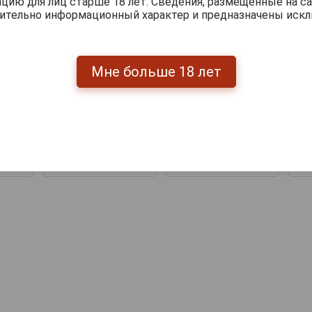
ию для лиц старше 18 лет. Сведения, размещенные на са
чительно информационный характер и предназначены искл
Мне больше 18 лет
ears
Monluc 1999 years
Monluc 1998 year
M
нлюк
Арманьяк Монлюк
Арманьяк Монлюк
А
в
1999г 0.7л в
1998г 0.7л в
й
деревянной
деревянной
упаковке
упаковке
.
13 500 руб.
11 999 руб.