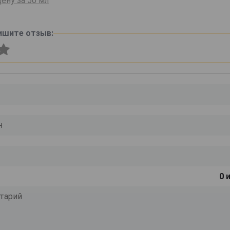
ену за 50 мл
ишите отзыв:
0
и