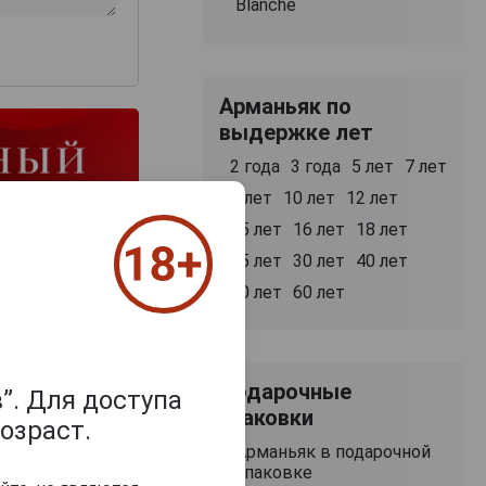
Blanche
Арманьяк по
выдержке лет
2 года
3 года
5 лет
7 лет
8 лет
10 лет
12 лет
15 лет
16 лет
18 лет
25 лет
30 лет
40 лет
50 лет
60 лет
Подарочные
”. Для доступа
упаковки
озраст.
Арманьяк в подарочной
упаковке