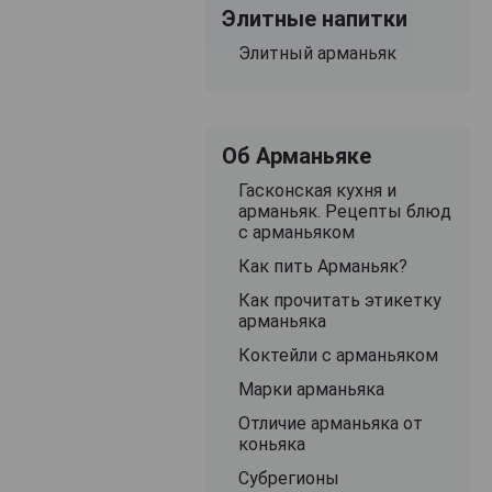
Элитные напитки
Элитный арманьяк
Об Арманьяке
Гасконская кухня и
арманьяк. Рецепты блюд
с арманьяком
Как пить Арманьяк?
Как прочитать этикетку
арманьяка
Коктейли с арманьяком
Марки арманьяка
Отличие арманьяка от
коньяка
Субрегионы