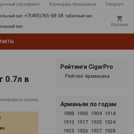
рочный сертификат
Календарь праздников
Telegram
+7(495)765-58-38
гольный зал
табачный зал
Корзина
гольный зал
ТАКТЫ
Рейтинги CigarPro
Рейтинг Арманьяка
 0.7л в
копировать ссылку
Арманьяк по годам
1888
1900
1904
1914
c
1915
1917
1920
1924
ия
1925
1926
1927
1928