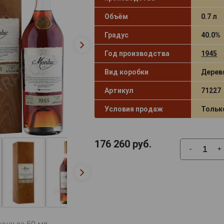
Объём
0.7 л
Градус
40.0%
Год производства
1945
Вид коробки
Дерев
Артикул
71227
Условия продаж
Тольк
176 260
руб.
-
+