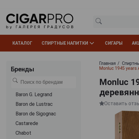
КАТАЛОГ
СПИРТНЫЕ НАПИТКИ
СИГАРЫ
АК
Главная
Спиртны
Бренды
Monluc 1945 years
Monluc 1
деревянн
Baron G. Legrand
Оставить отз
Baron de Lustrac
Baron de Sigognac
Castarede
Chabot