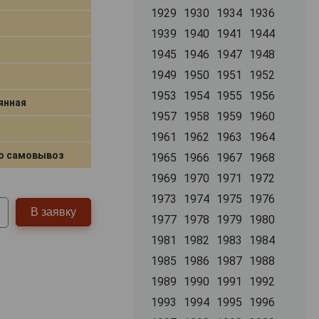
1929
1930
1934
1936
1939
1940
1941
1944
1945
1946
1947
1948
1949
1950
1951
1952
1953
1954
1955
1956
янная
1957
1958
1959
1960
1961
1962
1963
1964
о самовывоз
1965
1966
1967
1968
1969
1970
1971
1972
1973
1974
1975
1976
В заявку
1977
1978
1979
1980
1981
1982
1983
1984
1985
1986
1987
1988
1989
1990
1991
1992
1993
1994
1995
1996