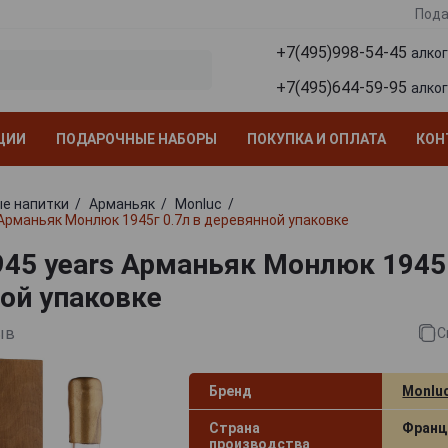
Пода
+7(495)998-54-45
алко
+7(495)644-59-95
алко
ЦИИ
ПОДАРОЧНЫЕ НАБОРЫ
ПОКУПКА И ОПЛАТА
КОН
е напитки
Арманьяк
Monluc
 Арманьяк Монлюк 1945г 0.7л в деревянной упаковке
945 years Арманьяк Монлюк 1945г
ой упаковке
ыв
С
Бренд
Monlu
Страна
Франц
производства