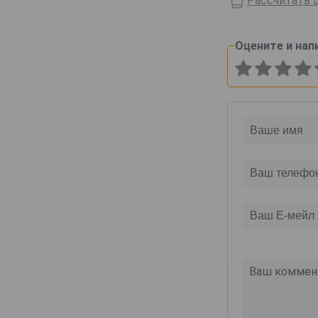
Рассчитать ц
Domaine de Haubet
Francis Darroze
Оцените и нап
Henri d'Osne
Janneau
Jean Cave
Joy
Laballe
Laberdolive
Lafontan
Laguille
Larressingle
Laterrade
Les Comtes de Cadignan
Les Delices de Juliette