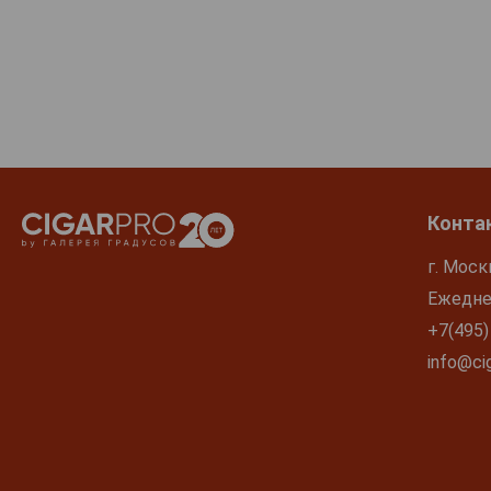
Конта
г. Моск
Ежеднев
+7(495)
info@cig