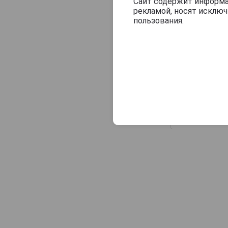
Veuve J.Goudoulin
Сайт содержит информац
рекламой, носят исклю
Vincent Laterrade
пользования.
Yvon Fourmoy
Monluc 2000 y
Арманьяк Мо
2000г 0.7л 
деревянно
упаковке
18 407 руб