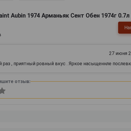
int Aubin 1974 Арманьяк Сент Обен 1974г 0.7л
На
в
27 июня 
й раз , приятный ровный вкус . Яркое насыщеннле послев
ишите отзыв: