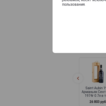
пользования.
Saint Aubin 
Арманьяк Сент
1974г 0.7л в 
29 167 руб
Похожие нап
Saint Aubin 
Арманьяк Сент
1974г 0.7л в 
26 803 руб