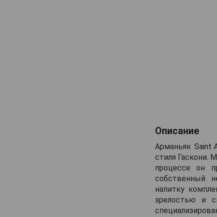
Maison Gelas
Marquis de Caussade
Marquis de Montesquiou
Marquis de Sauval
Monluc
Montal
Nismes Delclou
Prince d'Arignac
Saint Aubin
Описание
Saint-Christeau
Арманьяк Saint 
Samalens Bas
стиля Гаскони. 
процессе он п
Sempe
собственный н
Tresor des Rois
напитку компле
зрелостью и с
Uby
специализиров