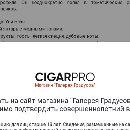
профиля. Он неоднократно попал в тематические р
ньяков.
а: Уни Блан.
ий янтарь с медными тонами.
рукты, тосты, лёгкая специя, дубовые ноты.
лый, с нотами карамели, орехов и сухофруктов, с п
.
ские сочетания: выдержанный сыр, фуа-гра, тёмный шоко
ервировки: 18-22 °C.
аньяки
Магазин "Галерея Градусов"
ь на сайт магазина “Галерея Градусов
димо подтвердить совершеннолетний в
ию для лиц старше 18 лет. Сведения, размещенные на са
чительно информационный характер и предназначены искл