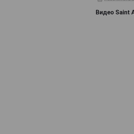
Domaine de Haubet
Видео Saint 
Francis Darroze
Henri d'Osne
Janneau
Jean Cave
Joy
Laballe
Laberdolive
Lafontan
Laguille
Larressingle
Laterrade
Les Comtes de Cadignan
Les Delices de Juliette