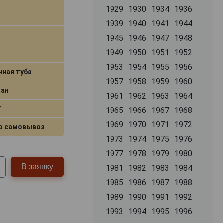
1929
1930
1934
1936
1939
1940
1941
1944
1945
1946
1947
1948
1949
1950
1951
1952
1953
1954
1955
1956
нная туба
1957
1958
1959
1960
лан
1961
1962
1963
1964
7
1965
1966
1967
1968
1969
1970
1971
1972
о самовывоз
1973
1974
1975
1976
1977
1978
1979
1980
В заявку
1981
1982
1983
1984
1985
1986
1987
1988
1989
1990
1991
1992
1993
1994
1995
1996