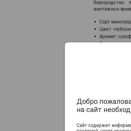
Veuve J.Goudoulin
благородство 
винтажных арма
Vincent Laterrade
Yvon Fourmoy
Сорт виноград
Цвет: глубок
Аромат: сухоф
Вкус: округ
послевкусием
Гастрономиче
Температура с
Похожие арм
Добро пожаловат
на сайт необхо
Сайт содержит информац
рекламой, носят исклю