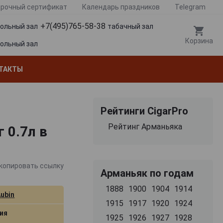
рочный сертификат
Календарь праздников
Telegram
+7(495)765-58-38
гольный зал
табачный зал
Корзина
гольный зал
ТАКТЫ
Рейтинги CigarPro
Рейтинг Арманьяка
 0.7л в
копировать ссылку
Арманьяк по годам
1888
1900
1904
1914
Aubin
1915
1917
1920
1924
ия
1925
1926
1927
1928