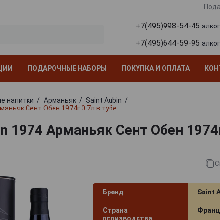
Пода
+7(495)998-54-45
алко
+7(495)644-59-95
алко
ЦИИ
ПОДАРОЧНЫЕ НАБОРЫ
ПОКУПКА И ОПЛАТА
КОН
е напитки
Арманьяк
Saint Aubin
рманьяк Сент Обен 1974г 0.7л в тубе
in 1974 Арманьяк Сент Обен 1974г
С
Бренд
Saint 
Страна
Франц
производства