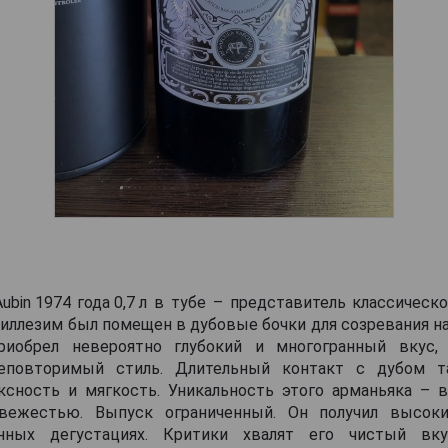
Aubin 1974 года 0,7 л в тубе – представитель классическ
Миллезим был помещен в дубовые бочки для созревания на 
риобрел невероятно глубокий и многогранный вкус, 
еповторимый стиль. Длительный контакт с дубом т
ксность и мягкость. Уникальность этого арманьяка – 
вежестью. Выпуск ограниченный. Он получил высок
анных дегустациях. Критики хвалят его чистый вк