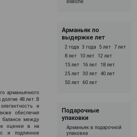
Blanche
Арманьяк по
выдержке лет
2 года
3 года
5 лет
7 лет
8 лет
10 лет
12 лет
15 лет
16 лет
18 лет
25 лет
30 лет
40 лет
50 лет
60 лет
ого арманьячного
долгие 48 лет. В
элегантность и
Подарочные
акже обеспечил
упаковки
в балансе между
ие оценки в на
Арманьяк в подарочной
ус и подлинное
упаковке