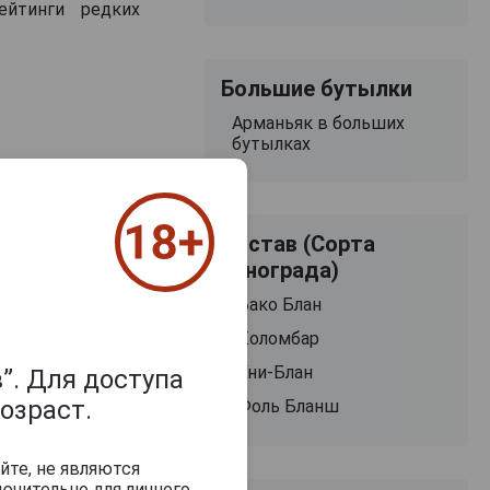
ейтинги редких
Большие бутылки
Арманьяк в больших
бутылках
родолжительным
лад.
Состав (Сорта
винограда)
Бако Блан
Коломбар
Уни-Блан
”. Для доступа
озраст.
Фоль Бланш
йте, не являются
Saint Aubin 1974
Saint Aubin 197
ючительно для личного