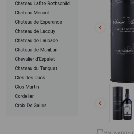
Chateau Lafite Rothschild
Chateau Menard
Chateau de Esperance
Chateau de Lacquy
Chateau de Laubade
Chateau de Maniban
Chevalier d'Espalet
Chаteau du Tariquet
Cles des Ducs
Clos Martin
Cordelier
Croix De Salles
Dartigalongue
De Pontiac
Рассчитать ц
Delord