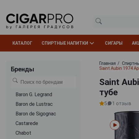
КАТАЛОГ
СПИРТНЫЕ НАПИТКИ
СИГАРЫ
АК
Главная
Спиртны
Бренды
Saint Aubin 1974 А
Saint Aub
тубе
Baron G. Legrand
5
1
отзыв
Baron de Lustrac
Baron de Sigognac
Castarede
Chabot