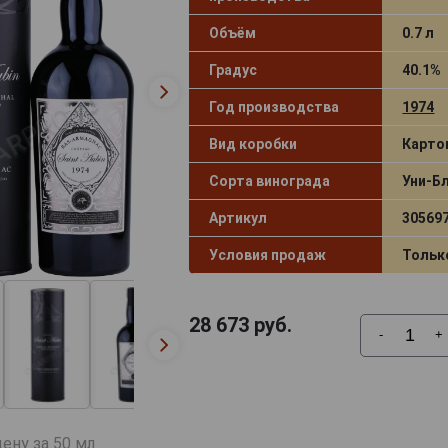
Объём
0.7 л
Градус
40.1%
Год производства
1974
Вид коробки
Карто
Сорта винограда
Уни-Б
Артикул
30569
Условия продаж
Тольк
28 673
руб.
-
+
ену за 50 мл