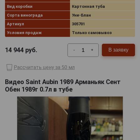
Вид коробки
Картонная туба
Сорта винограда
Уни-Блан
Артикул
305701
Условия продаж
Только самовывоз
14 944
руб.
В заявку
-
+
Рассчитать цену за 50 мл
Видео Saint Aubin 1989 Арманьяк Сент
Обен 1989г 0.7л в тубе