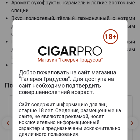
Аромат: сухофрукты, карамель и лёгкие восточные
специи.
Вкус: полнотелый, тёплый, гармоничный, с нотами
дуба, сухофруктов и ванили, с долгим элегантным
финалом.
Гастрономические сочетания: самостоятельный
дижестив, может подаваться с горьким
шоколадом и ореховым ассорти.
Магазин "Галерея Градусов"
Температура сервировки: 18-20 °C.
Добро пожаловать на сайт магазина
“Галерея Градусов”. Для доступа на
Похожие арманьяки
сайт необходимо подтвердить
совершеннолетний возраст.
Сайт содержит информацию для лиц
старше 18 лет. Сведения, размещенные на
сайте, не являются рекламой, носят
исключительно информационный
характер и предназначены исключительно
для личного пользования.
Saint Aubin 1989
Saint Aubin 1989