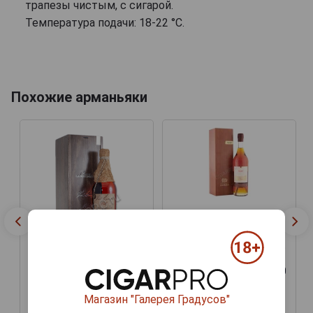
трапезы чистым, с сигарой.
Температура подачи: 18-22 °C.
Похожие арманьяки
Armagnac Saint
Christeau Millesime 1940
years Арманьяк Сент
Armagnac Saint
Кристо Миллезимэ 1940
Christeau Millesime 1940
года 0.7л в деревянной
years Арманьяк Сент
коробке
Магазин "Галерея Градусов"
Кристо Миллезимэ 1940
года 0.7л в деревянной