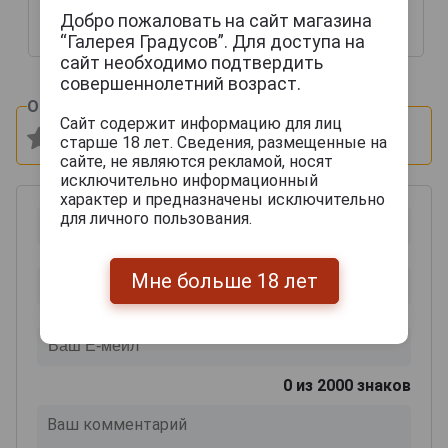
коробке
Добро пожаловать на сайт магазина
389 893 руб.
97 599 руб.
“Галерея Градусов”. Для доступа на
сайт необходимо подтвердить
совершеннолетний возраст.
Оцените и напишите отзыв:
Сайт содержит информацию для лиц
старше 18 лет. Сведения, размещенные на
сайте, не являются рекламой, носят
исключительно информационный
характер и предназначены исключительно
для личного пользования.
Мне больше 18 лет
0
из 2000 знаков