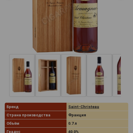
Бренд
Saint-Christeau
Страна производства
Франция
Объём
0.7 л
Градус
40.0%