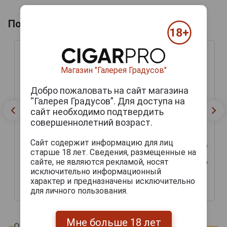
Похожие напитки по году производства
Магазин "Галерея Градусов"
Добро пожаловать на сайт магазина
“Галерея Градусов”. Для доступа на
сайт необходимо подтвердить
совершеннолетний возраст.
Сайт содержит информацию для лиц
Saint Christeau Millesime
Saint Christeau Millesime
старше 18 лет. Сведения, размещенные на
1970 years Арманьяк
1970 years Арманьяк
сайте, не являются рекламой, носят
Сент Кристо Миллезимэ
Сент Кристо Миллезимэ
1970 года 0.7л в
1970 года 0.7л в
исключительно информационный
деревянной упаковке
деревянной упаковке
характер и предназначены исключительно
для личного пользования.
50 000 руб.
62 727 руб.
Мне больше 18 лет
Оцените и напишите отзыв: