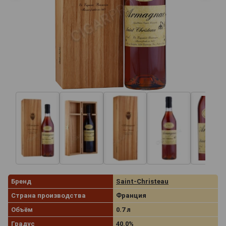
Бренд
Saint-Christeau
Страна производства
Франция
Объём
0.7 л
Градус
40.0%