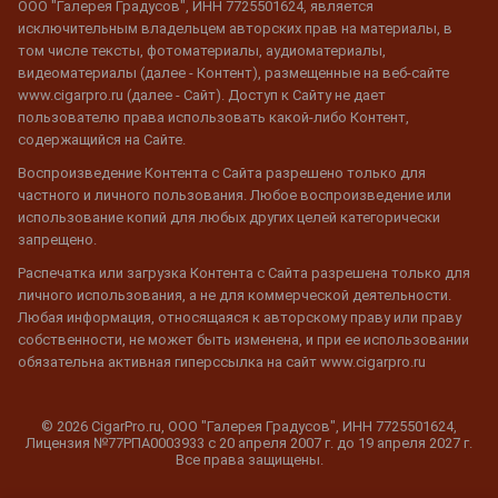
ООО "Галерея Градусов", ИНН 7725501624, является
исключительным владельцем авторских прав на материалы, в
том числе тексты, фотоматериалы, аудиоматериалы,
видеоматериалы (далее - Контент), размещенные на веб-сайте
www.cigarpro.ru (далее - Сайт). Доступ к Сайту не дает
пользователю права использовать какой-либо Контент,
содержащийся на Сайте.
Воспроизведение Контента с Сайта разрешено только для
частного и личного пользования. Любое воспроизведение или
использование копий для любых других целей категорически
запрещено.
Распечатка или загрузка Контента с Сайта разрешена только для
личного использования, а не для коммерческой деятельности.
Любая информация, относящаяся к авторскому праву или праву
собственности, не может быть изменена, и при ее использовании
обязательна активная гиперссылка на сайт www.cigarpro.ru
© 2026 CigarPro.ru, ООО "Галерея Градусов", ИНН 7725501624,
Лицензия №77РПА0003933 c 20 апреля 2007 г. до 19 апреля 2027 г.
Все права защищены.