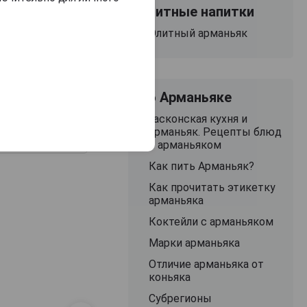
Millesime 1977 years
Millesime 1977 ye
Элитные напитки
Арманьяк Сент
Арманьяк Сен
Кристо Миллезимэ
Кристо Миллези
Saint Christeau
Элитный арманьяк
1977 года 0.7л в
1977 года 0.7л 
lesime 1977 years
деревянной
деревянной
Арманьяк Сент
упаковке
упаковке
исто Миллезимэ
977 года 0.7л в
деревянной
Об Арманьяке
упаковке
Гасконская кухня и
арманьяк. Рецепты блюд
38 989 руб.
18 454 руб.
23 229 руб.
с арманьяком
Как пить Арманьяк?
Как прочитать этикетку
арманьяка
Коктейли с арманьяком
Марки арманьяка
Отличие арманьяка от
коньяка
Субрегионы