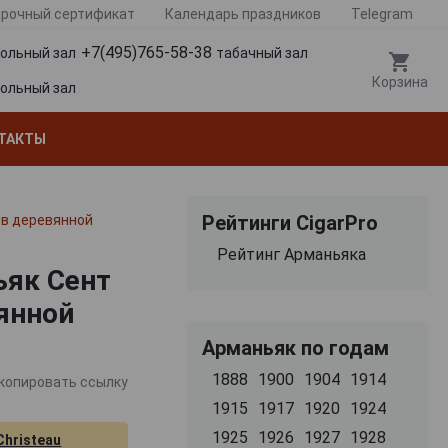
рочный сертификат
Календарь праздников
Telegram
+7(495)765-58-38
гольный зал
табачный зал
Корзина
гольный зал
ТАКТЫ
Рейтинги CigarPro
л в деревянной
Рейтинг Арманьяка
ньяк Сент
вянной
Арманьяк по годам
1888
1900
1904
1914
копировать ссылку
1915
1917
1920
1924
1925
1926
1927
1928
Christeau