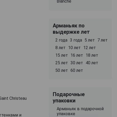
Blanche
Арманьяк по
выдержке лет
2 года
3 года
5 лет
7 лет
8 лет
10 лет
12 лет
15 лет
16 лет
18 лет
25 лет
30 лет
40 лет
50 лет
60 лет
Подарочные
int Christeau
упаковки
Арманьяк в подарочной
упаковке
ттенками и