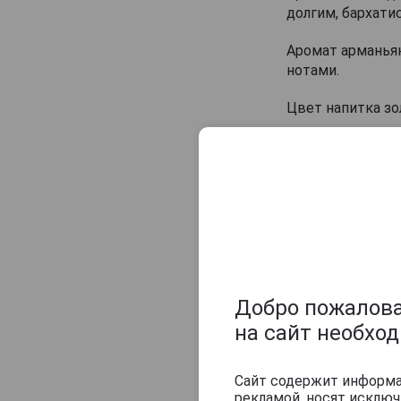
Veuve J.Goudoulin
долгим, бархат
Vincent Laterrade
Аромат арманья
Yvon Fourmoy
нотами.
Цвет напитка з
Арманьяк счита
сигарами, чаем 
Температура под
Похожие арм
Добро пожаловат
на сайт необхо
Сайт содержит информац
рекламой, носят исклю