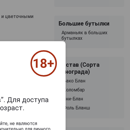
 и цветочными
Большие бутылки
Арманьяк в больших
бутылках
роженым,
Состав (Сорта
винограда)
Бако Блан
Коломбар
”. Для доступа
Уни-Блан
озраст.
Фоль Бланш
йте, не являются
Saint Christeau
Saint Christea
ючительно для личного