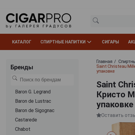
КАТАЛОГ
СПИРТНЫЕ НАПИТКИ
СИГАРЫ
АК
Главная
Спиртны
Бренды
Saint Christeau Mi
упаковке
Saint Chr
Baron G. Legrand
Кристо М
Baron de Lustrac
упаковке
Baron de Sigognac
Оставить отз
Castarede
Chabot