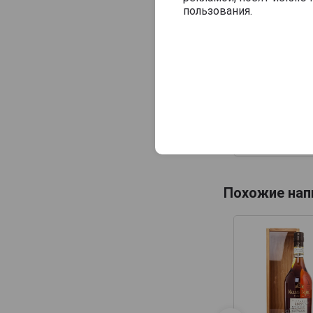
пользования.
Saint Christ
Millesime 1977
Арманьяк С
Кристо Милле
1977 года 0.
деревянно
упаковке
20 896 руб
Похожие нап