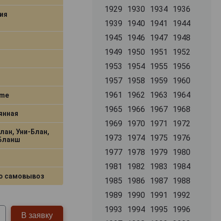
1929
1930
1934
1936
ия
1939
1940
1941
1944
1945
1946
1947
1948
1949
1950
1951
1952
1953
1954
1955
1956
1957
1958
1959
1960
1961
1962
1963
1964
ime
1965
1966
1967
1968
янная
1969
1970
1971
1972
лан, Уни-Блан,
1973
1974
1975
1976
Бланш
1977
1978
1979
1980
1981
1982
1983
1984
о самовывоз
1985
1986
1987
1988
1989
1990
1991
1992
1993
1994
1995
1996
В заявку