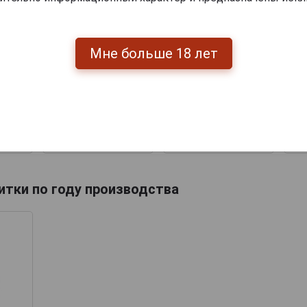
eau
Saint Christeau
 years
Millesime 1977 years
Mil
Мне больше 18 лет
ент
Арманьяк Сент
Saint Christeau
зимэ
Кристо Миллезимэ
Кр
Millesime 1977 years
7л в
1977 года 0.7л в
1
Арманьяк Сент
й
деревянной
Кристо Миллезимэ
упаковке
1977 года 0.7л в
деревянной
упаковке
.
15 929 руб.
23 327 руб.
итки по году производства