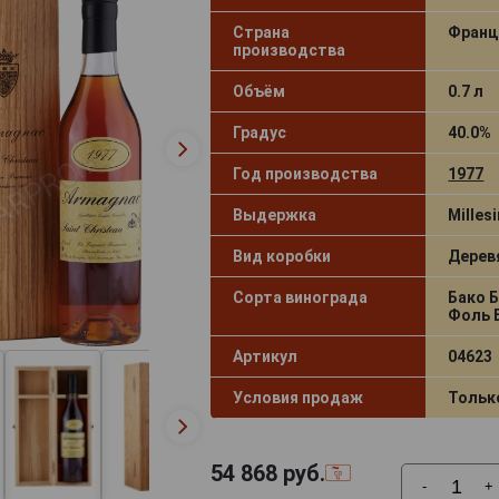
Страна
Франц
производства
Объём
0.7 л
Градус
40.0%
Год производства
1977
Выдержка
Milles
Вид коробки
Дерев
Сорта винограда
Бако Б
Фоль 
Артикул
04623
Условия продаж
Тольк
54 868
руб.
-
+