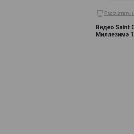
Domaine de Haubet
Рассчитать ц
Francis Darroze
Видео Saint 
Henri d'Osne
Миллезимэ 19
Janneau
Jean Cave
Joy
Laballe
Laberdolive
Lafontan
Laguille
Larressingle
Laterrade
Les Comtes de Cadignan
Les Delices de Juliette