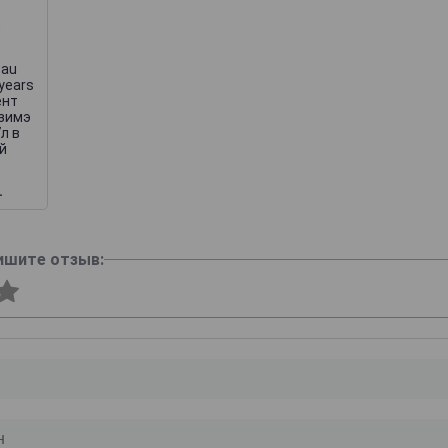
eau
 years
ент
зимэ
7л в
й
.
ишите отзыв: