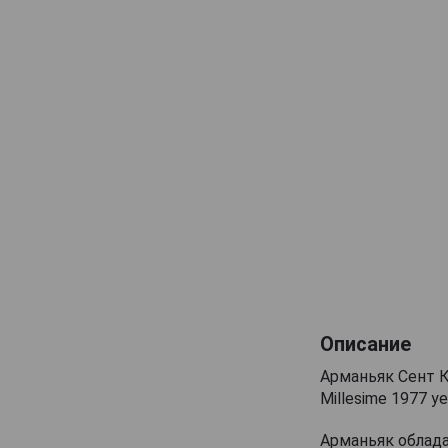
Maison Gelas
Marquis de Caussade
Marquis de Montesquiou
Marquis de Sauval
Monluc
Montal
Nismes Delclou
Prince d'Arignac
Saint Aubin
Saint-Christeau
Samalens Bas
Описание
Sempe
Арманьяк Сент Кр
Tresor des Rois
Millesime 1977 yea
Uby
Арманьяк облад