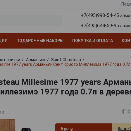
Пода
+7(495)998-54-45
алко
+7(495)644-59-95
алко
ЦИИ
ПОДАРОЧНЫЕ НАБОРЫ
ПОКУПКА И ОПЛАТА
КОН
е напитки
Арманьяк
Saint-Christeau
llesime 1977 years Арманьяк Сент Кристо Миллезимэ 1977 года 0.7
isteau Millesime 1977 years Арма
иллезимэ 1977 года 0.7л в дере
ыв
С
Бренд
Saint-