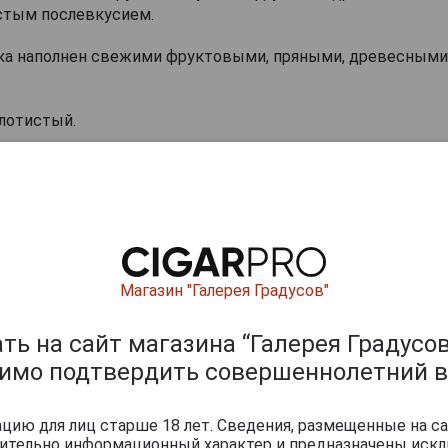
истым послевкусием.
ка наполнен свежими фруктовыми, пряными, древесными
олотистый.
ется классическим дижестивом, хорошо сочетается с мо
или кофе и используется для приготовления коктейлей.
ачи 25°С.
аньяки
Магазин "Галерея Градусов"
ь на сайт магазина “Галерея Градусов
димо подтвердить совершеннолетний в
ию для лиц старше 18 лет. Сведения, размещенные на са
чительно информационный характер и предназначены искл