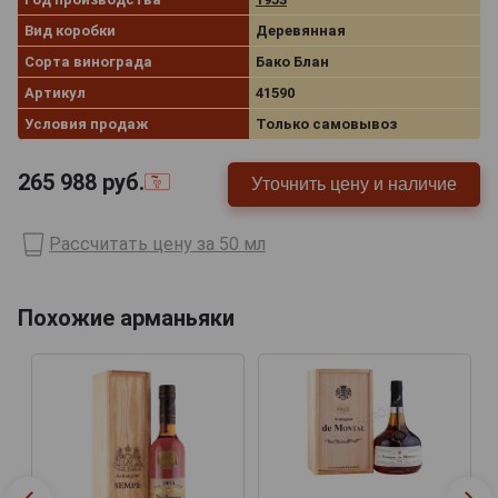
Вид коробки
Деревянная
Сорта винограда
Бако Блан
Артикул
41590
Условия продаж
Только самовывоз
265 988
руб.
Уточнить цену и наличие
Рассчитать цену за 50 мл
Похожие арманьяки