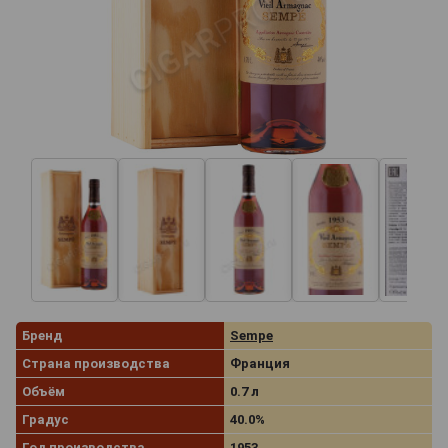
Бренд
Sempe
Страна производства
Франция
Объём
0.7 л
Градус
40.0%
Год производства
1953