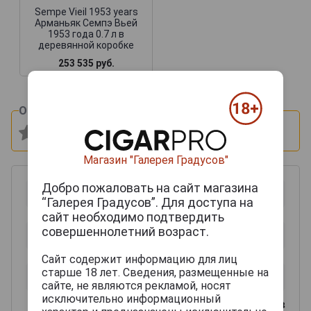
Sempe Vieil 1953 years
Арманьяк Семпэ Вьей
1953 года 0.7 л в
деревянной коробке
253 535 руб.
Оцените и напишите отзыв:
Магазин "Галерея Градусов"
Добро пожаловать на сайт магазина
“Галерея Градусов”. Для доступа на
сайт необходимо подтвердить
совершеннолетний возраст.
Сайт содержит информацию для лиц
старше 18 лет. Сведения, размещенные на
сайте, не являются рекламой, носят
исключительно информационный
0
из 2000 знаков