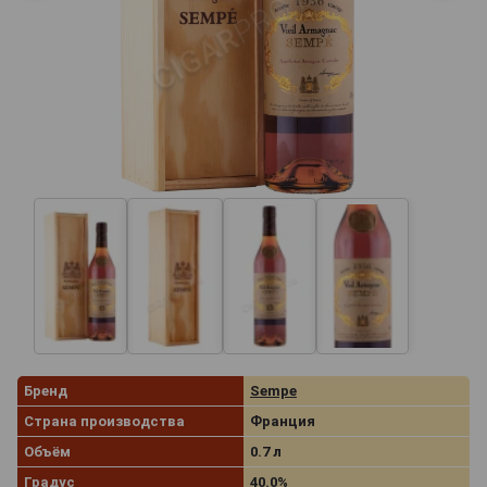
Бренд
Sempe
Страна производства
Франция
Объём
0.7 л
Градус
40.0%