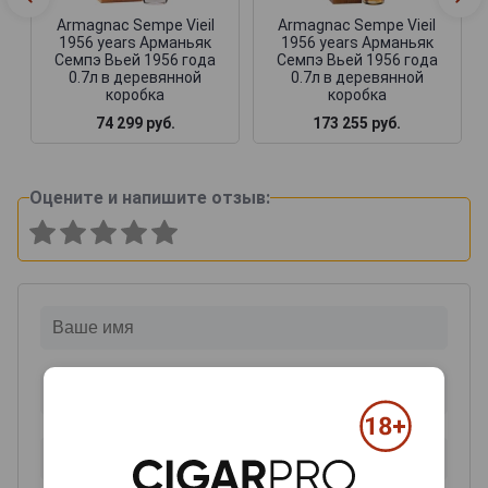
Armagnac Sempe Vieil
Armagnac Sempe Vieil
1956 years Арманьяк
1956 years Арманьяк
Семпэ Вьей 1956 года
Семпэ Вьей 1956 года
0.7л в деревянной
0.7л в деревянной
коробка
коробка
74 299 руб.
173 255 руб.
Оцените и напишите отзыв: