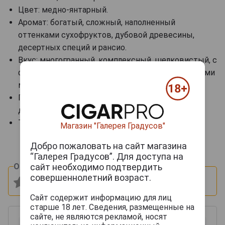
Цвет: медно-янтарный.
Аромат: богатый, сложный, наполненный
оттенками сухофруктов, дубовой древесины,
десертных специй и рансио.
Вкус: многогранный, комплексный, шелковистый, с
фруктовыми и древесными акцентами, с пряными
мотивами в долгом послевкусии.
Гастрономические сочетания: идеальный
дижестив под кофе и сигару.
Температура сервировки: 20-22 градуса.
Магазин "Галерея Градусов"
Добро пожаловать на сайт магазина
“Галерея Градусов”. Для доступа на
сайт необходимо подтвердить
Оцените и напишите отзыв:
совершеннолетний возраст.
Сайт содержит информацию для лиц
старше 18 лет. Сведения, размещенные на
сайте, не являются рекламой, носят