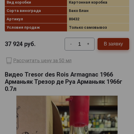
Вид коробки
Картонная коробка
Сорта винограда
Бако Блан
Артикул
80432
Условия продаж
Только самовывоз
37 924
руб.
В заявку
-
+
Рассчитать цену за 50 мл
Видео Tresor des Rois Armagnac 1966
Арманьяк Трезор де Руа Арманьяк 1966г
0.7л