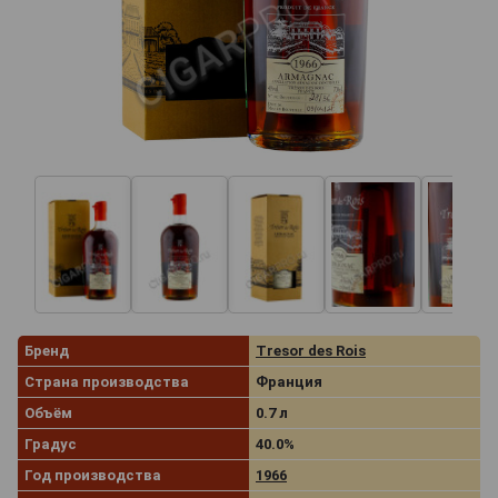
Бренд
Tresor des Rois
Страна производства
Франция
Объём
0.7 л
Градус
40.0%
Год производства
1966