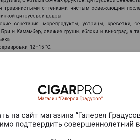
, округлый, с нотами сочных фруктов, цитрусовой свежес
и травянистыми оттенками, чистым освежающим после
чинкой цитрусовой цедры.
ские сочетания: морепродукты, устрицы, креветки, се
 Бри и Камамбер, свежие груши, яблоки и виноград, а т
ьяка.
ервировки: 12–15 °C.
ишите отзыв:
Магазин "Галерея Градусов"
ь на сайт магазина “Галерея Градусов
димо подтвердить совершеннолетний в