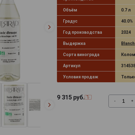
Объём
0.7 л
Градус
40.0%
Год производства
2024
Выдержка
Blanch
Сорта винограда
Колом
Артикул
31453
Условия продаж
Тольк
9 315
руб.
-
+