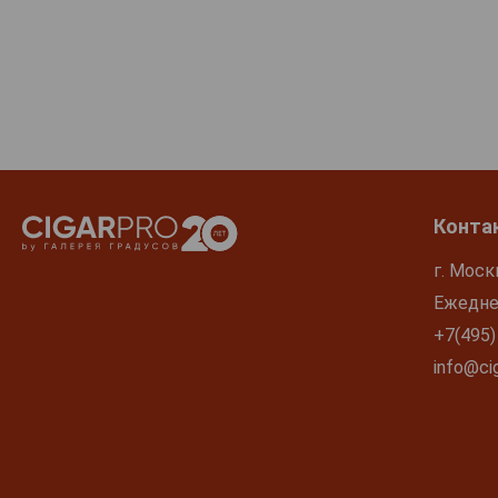
Конта
г. Моск
Ежеднев
+7(495)
info@cig