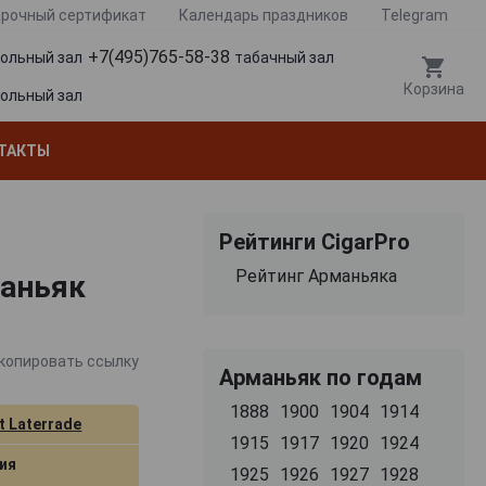
рочный сертификат
Календарь праздников
Telegram
+7(495)765-58-38
гольный зал
табачный зал
Корзина
гольный зал
ТАКТЫ
Рейтинги CigarPro
Рейтинг Арманьяка
маньяк
копировать ссылку
Арманьяк по годам
1888
1900
1904
1914
t Laterrade
1915
1917
1920
1924
ия
1925
1926
1927
1928