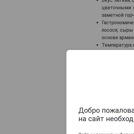
Вкус: лёгкий
Maison Gelas
цветочными 
Marquis de Caussade
заметной гор
Гастрономиче
Marquis de Montesquiou
лосося, сыры
Marquis de Sauval
основе арман
Monluc
Температура с
Montal
Nismes Delclou
Оцените и нап
Prince d'Arignac
Saint Aubin
Saint-Christeau
Samalens Bas
Sempe
Добро пожаловат
Tresor des Rois
на сайт необхо
Uby