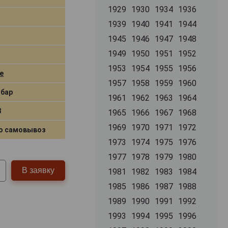
1929
1930
1934
1936
1939
1940
1941
1944
1945
1946
1947
1948
1949
1950
1951
1952
1953
1954
1955
1956
e
1957
1958
1959
1960
бар
1961
1962
1963
1964
8
1965
1966
1967
1968
1969
1970
1971
1972
о самовывоз
1973
1974
1975
1976
1977
1978
1979
1980
В заявку
1981
1982
1983
1984
1985
1986
1987
1988
1989
1990
1991
1992
1993
1994
1995
1996