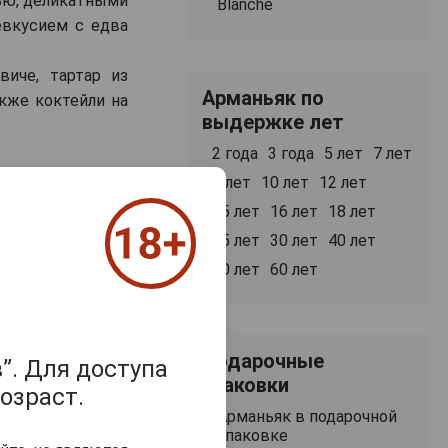
тью, деликатными
Blanche
вкусием с едва
виче, тартар из
Арманьяк по
акже коктейли на
выдержке лет
2 года
3 года
5 лет
7 лет
8 лет
10 лет
12 лет
15 лет
16 лет
18 лет
25 лет
30 лет
40 лет
50 лет
60 лет
Подарочные
”. Для доступа
упаковки
озраст.
Арманьяк в подарочной
упаковке