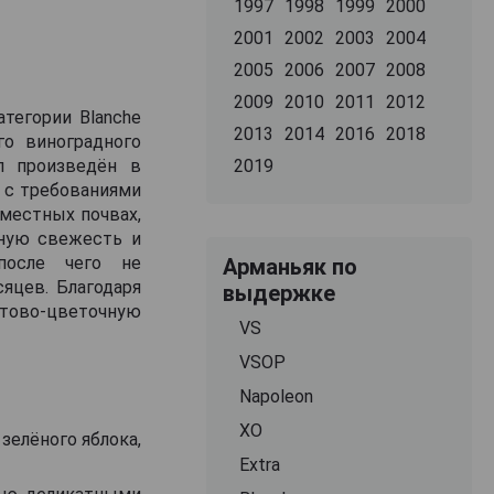
1997
1998
1999
2000
2001
2002
2003
2004
2005
2006
2007
2008
2009
2010
2011
2012
атегории Blanche
2013
2014
2016
2018
го виноградного
л произведён в
2019
 с требованиями
 местных почвах,
ьную свежесть и
после чего не
Арманьяк по
яцев. Благодаря
выдержке
тово-цветочную
VS
VSOP
Napoleon
XO
 зелёного яблока,
Extra