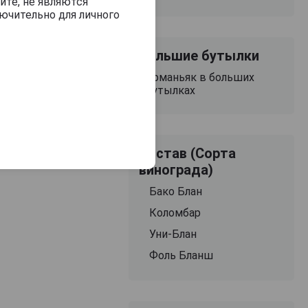
йте, не являются
ючительно для личного
з 2000 знаков
Большие бутылки
Арманьяк в больших
бутылках
Состав (Сорта
винограда)
Бако Блан
Коломбар
Уни-Блан
Фоль Бланш