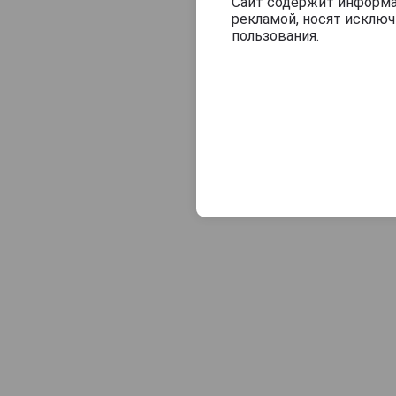
Veuve J.Goudoulin
Сайт содержит информац
рекламой, носят исклю
Vincent Laterrade
пользования.
Yvon Fourmoy