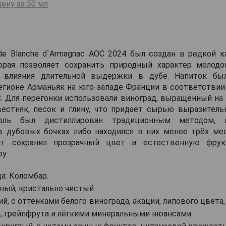
ену за 50 мл
de Blanche d`Armagnac AOC 2024 был создан в редкой к
торая позволяет сохранить природный характер молодо
з влияния длительной выдержки в дубе. Напиток бы
егионе Арманьяк на юго-западе Франции в соответствии
. Для перегонки использовали виноград, выращенный на
естняк, песок и глину, что придаёт сырью выразител
оголь был дистиллирован традиционным методом, 
 дубовых бочках либо находился в них менее трёх мес
ят сохранил прозрачный цвет и естественную фрук
у.
а: Коломбар.
ный, кристально чистый.
й, с оттенками белого винограда, акации, липового цвета,
а, грейпфрута и лёгкими минеральными нюансами.