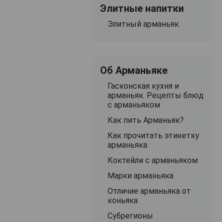
Элитные напитки
Элитный арманьяк
Об Арманьяке
Гасконская кухня и
арманьяк. Рецепты блюд
с арманьяком
Как пить Арманьяк?
Как прочитать этикетку
арманьяка
Коктейли с арманьяком
Марки арманьяка
Отличие арманьяка от
коньяка
Субрегионы