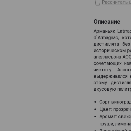
Рассчитать ц
Domaine de Haubet
Francis Darroze
Описание
Henri d'Osne
Арманьяк Latrra
Janneau
d`Armagnac, ко
дистиллята бе
Jean Cave
историческом р
Joy
апелласьона AOC
Laballe
сочетающих изв
чистоту. Алк
Laberdolive
выдерживался в
Lafontan
этому дистилл
вкусовую палитр
Laguille
Larressingle
Сорт виноград
Laterrade
Цвет: прозрач
Аромат: свежи
Les Comtes de Cadignan
груши, лимон
Les Delices de Juliette