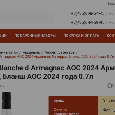
Пода
+7(495)998-54-45
алко
+7(495)644-59-95
алко
ЦИИ
ПОДАРОЧНЫЕ НАБОРЫ
ПОКУПКА И ОПЛАТА
КОН
е напитки
Арманьяк
Vincent Laterrade
d Armagnac AOC 2024 Арманьяк Латеррад Бланш АОС 2024 года 0.7л
 Blanche d Armagnac AOC 2024 Ар
 Бланш АОС 2024 года 0.7л
ыв
С
Бренд
Vincen
Страна
Франц
производства