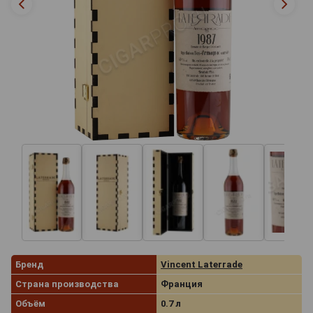
Бренд
Vincent Laterrade
Страна производства
Франция
Объём
0.7 л