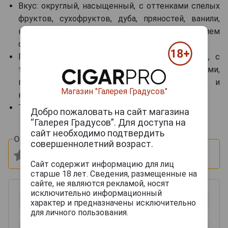
Вкус: округлый, насыщенный, с оттенками спелых
фруктов, сухофруктов, дуба, пряностей, ванили,
кофе, орехов и долгим благородным послевкусием
с нюансами шоколада и табака.
Гастрономические сочетания: в чистом виде, с
тёмным шоколадом, выдержанными сырами,
голубыми сырами с благородной плесенью и
Магазин "Галерея Градусов"
качественными сигарами.
Температура сервировки: 18–20 °C.
Добро пожаловать на сайт магазина
“Галерея Градусов”. Для доступа на
сайт необходимо подтвердить
Оцените и напишите отзыв:
совершеннолетний возраст.
Сайт содержит информацию для лиц
старше 18 лет. Сведения, размещенные на
сайте, не являются рекламой, носят
исключительно информационный
характер и предназначены исключительно
для личного пользования.