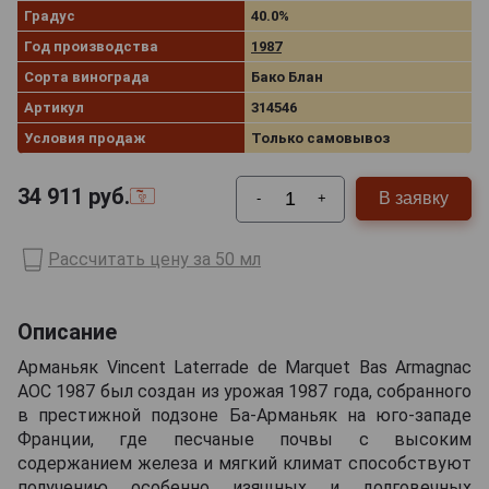
Градус
40.0%
Год производства
1987
Сорта винограда
Бако Блан
Артикул
314546
Условия продаж
Только самовывоз
34 911
руб.
В заявку
-
+
Рассчитать цену за 50 мл
Описание
Арманьяк Vincent Laterrade de Marquet Bas Armagnac
AOC 1987 был создан из урожая 1987 года, собранного
в престижной подзоне Ба-Арманьяк на юго-западе
Франции, где песчаные почвы с высоким
содержанием железа и мягкий климат способствуют
получению особенно изящных и долговечных