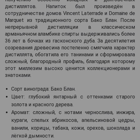
дистиллятов. Напиток был произведён в
сотрудничестве домов Vincent Laterrade и Domaine de
Marquet из традиционного сорта Бако Блан. После
непрерывной дистилляции в классическом
арманьячном аламбике спирты выдерживались более
36 лет в бочках из гасконского дуба. За десятилетия
созревания древесина постепенно смягчила характер
дистиллята, обогатила его танинами и сформировала
сложный, благородный профиль, благодаря которому
этот миллезим высоко ценится коллекционерами и
знатоками.
Сорт винограда: Бако Блан.
Цвет: глубокий янтарный с оттенками старого
золота и красного дерева.
Аромат: сложный, с нотами чернослива, инжира,
кураги, спелых абрикосов, апельсиновой цедры,
ванили, корицы, табака, кожи, орехов, шоколада и
лёгкой дымности.