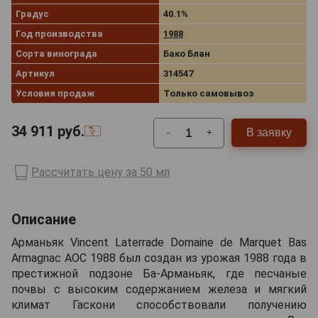
Градус
40.1%
Год производства
1988
Сорта винограда
Бако Блан
Артикул
314547
Условия продаж
Только самовывоз
34 911
руб.
В заявку
-
+
Рассчитать цену за 50 мл
Описание
Арманьяк Vincent Laterrade Domaine de Marquet Bas
Armagnac AOC 1988 был создан из урожая 1988 года в
престижной подзоне Ба-Арманьяк, где песчаные
почвы с высоким содержанием железа и мягкий
климат Гаскони способствовали получению