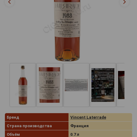
Бренд
Vincent Laterrade
Страна производства
Франция
Объём
0.7 л