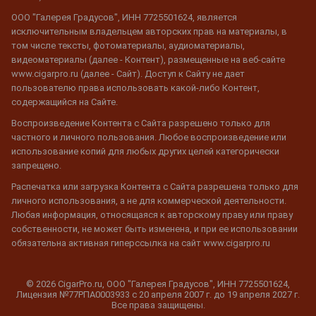
ООО "Галерея Градусов", ИНН 7725501624, является
исключительным владельцем авторских прав на материалы, в
том числе тексты, фотоматериалы, аудиоматериалы,
видеоматериалы (далее - Контент), размещенные на веб-сайте
www.cigarpro.ru (далее - Сайт). Доступ к Сайту не дает
пользователю права использовать какой-либо Контент,
содержащийся на Сайте.
Воспроизведение Контента с Сайта разрешено только для
частного и личного пользования. Любое воспроизведение или
использование копий для любых других целей категорически
запрещено.
Распечатка или загрузка Контента с Сайта разрешена только для
личного использования, а не для коммерческой деятельности.
Любая информация, относящаяся к авторскому праву или праву
собственности, не может быть изменена, и при ее использовании
обязательна активная гиперссылка на сайт www.cigarpro.ru
© 2026 CigarPro.ru, ООО "Галерея Градусов", ИНН 7725501624,
Лицензия №77РПА0003933 c 20 апреля 2007 г. до 19 апреля 2027 г.
Все права защищены.