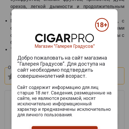
орехов, легкой дымности и продолжительным
шелковистым послевкусием.
Гастрономические сочетания: в чистом виде, с
сигарами, темным шоколадом, выдержанными
сырами, включая Комте, Мимолетт, Томм и сыры с
благородной голубой плесенью.
Магазин "Галерея Градусов"
Температура сервировки: 18–20 °C.
Добро пожаловать на сайт магазина
“Галерея Градусов”. Для доступа на
Оцените и напишите отзыв:
сайт необходимо подтвердить
совершеннолетний возраст.
Сайт содержит информацию для лиц
старше 18 лет. Сведения, размещенные на
сайте, не являются рекламой, носят
исключительно информационный
характер и предназначены исключительно
для личного пользования.