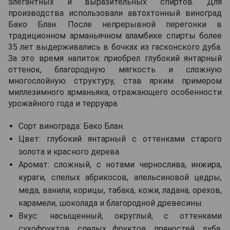
элегантных и выразительных спиртов. Для
производства использовали автохтонный виноград
Бако Блан. После непрерывной перегонки в
традиционном арманьячном аламбике спирты более
35 лет выдерживались в бочках из гасконского дуба.
За это время напиток приобрел глубокий янтарный
оттенок, благородную мягкость и сложную
многослойную структуру, став ярким примером
миллезимного арманьяка, отражающего особенности
урожайного года и терруара.
Сорт винограда: Бако Блан.
Цвет: глубокий янтарный с оттенками старого
золота и красного дерева.
Аромат: сложный, с нотами чернослива, инжира,
кураги, спелых абрикосов, апельсиновой цедры,
меда, ванили, корицы, табака, кожи, ладана, орехов,
карамели, шоколада и благородной древесины.
Вкус: насыщенный, округлый, с оттенками
сухофруктов, спелых фруктов, пряностей, дуба,