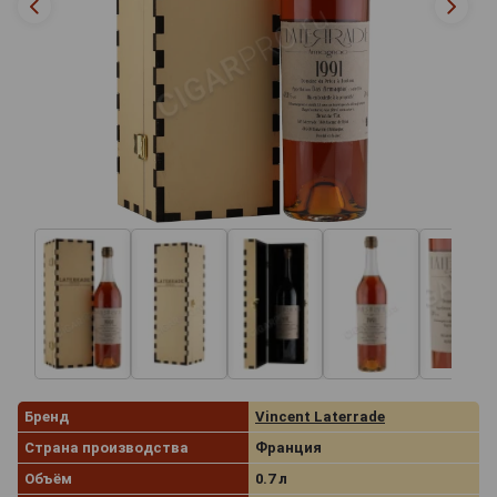
Бренд
Vincent Laterrade
Страна производства
Франция
Объём
0.7 л