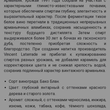
Арманьяк. Урожай 1991 года собрали на участках с
характерными глинисто-известковыми почвами,
которые обеспечили спиртам глубину, элегантность и
выразительный характер. После ферментации тихое
белое вино перегнали в традиционных непрерывных
арманьячных аламбиках, сохранив насыщенность и
текстуру будущего дистиллята. Затем спирт
выдерживался более 30 лет в бочках из гасконского
дуба, постепенно приобретая сложность и
благородство. При создании напитка производитель
Vincent Laterrade не прибегал к купажированию
спиртов разных урожаев, не добавлял карамель для
корректировки цвета и не снижал крепость водой,
сохранив подлинный характер винтажного арманьяка.
Сорт винограда: Бако Блан.
Цвет: глубокий янтарный с оттенками красного
дерева и старого золота.
Аромат: сложный, с оттенками чернослива, инжира,
изюма, кожи, табака, кофе, тёмного шоколада,