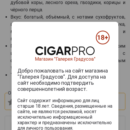
дубовой коры, лесного ореха, гвоздики, корицы и
чёрного перца.
Вкус: богатый, объёмный, с нотами сухофруктов,
шоколада, карамели, сливочной помадки, фундука,
миндаля и пряностей, с мягкой текстурой и
продолжительным благородным послевкусием.
Гастрономические сочетания: с сигарами, горьким
шоколадом, зрелыми сырами, десертами с
Магазин "Галерея Градусов"
орехами и карамелью, фуа-гра и чёрным
трюфелем.
Добро пожаловать на сайт магазина
Температура сервировки: 18–22 °C.
“Галерея Градусов”. Для доступа на
сайт необходимо подтвердить
совершеннолетний возраст.
Оцените и напишите отзыв:
Сайт содержит информацию для лиц
старше 18 лет. Сведения, размещенные на
сайте, не являются рекламой, носят
исключительно информационный
характер и предназначены исключительно
для личного пользования.