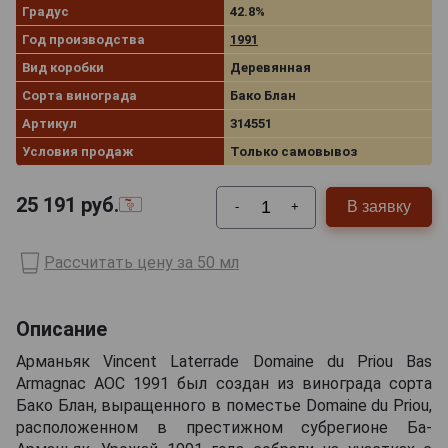
Градус
42.8%
Год производства
1991
Вид коробки
Деревянная
Сорта винограда
Бако Блан
Артикул
314551
Условия продаж
Только самовывоз
25 191
руб.
В заявку
-
+
Рассчитать цену за 50 мл
Описание
Арманьяк Vincent Laterrade Domaine du Priou Bas
Armagnac AOC 1991 был создан из винограда сорта
Бако Блан, выращенного в поместье Domaine du Priou,
расположенном в престижном субрегионе Ба-