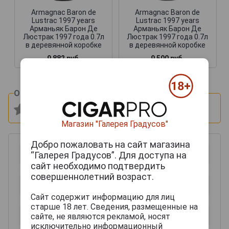
Armagnac Baron de
Armagnac Baron de
Lustrac 1997 years
Lustrac 1997 years
Арманьяк Барон Де
Арманьяк Барон Де
Люстрак 1997 года 0.7л
Люстрак 1997 года 0.7л
в деревянной коробке
в деревянной коробке
9 882 руб.
9 500 руб.
Оцените и напишите отзыв:
Магазин "Галерея Градусов"
Добро пожаловать на сайт магазина
“Галерея Градусов”. Для доступа на
сайт необходимо подтвердить
совершеннолетний возраст.
Сайт содержит информацию для лиц
старше 18 лет. Сведения, размещенные на
сайте, не являются рекламой, носят
исключительно информационный