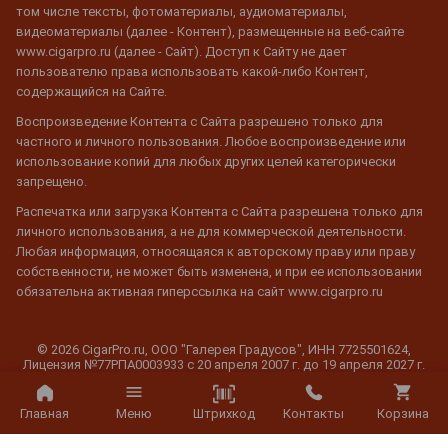
том числе тексты, фотоматериалы, аудиоматериалы,
видеоматериалы (далее - Контент), размещенные на веб-сайте
www.cigarpro.ru (далее - Сайт). Доступ к Сайту не дает
пользователю права использовать какой-либо Контент,
содержащийся на Сайте.
Воспроизведение Контента с Сайта разрешено только для
частного и личного пользования. Любое воспроизведение или
использование копий для любых других целей категорически
запрещено.
Распечатка или загрузка Контента с Сайта разрешена только для
личного использования, а не для коммерческой деятельности.
Любая информация, относящаяся к авторскому праву или праву
собственности, не может быть изменена, и при ее использовании
обязательна активная гиперссылка на сайт www.cigarpro.ru
© 2026 CigarPro.ru, ООО "Галерея Градусов", ИНН 7725501624,
Лицензия №77РПА0003933 c 20 апреля 2007 г. до 19 апреля 2027 г.
Все права защищены.
Штрихкод
Главная
Меню
Контакты
Корзина