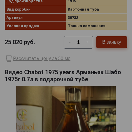
Год производства
1975
Вид коробки
Картонная туба
Артикул
30732
Условия продаж
Только самовывоз
25 020
руб.
В заявку
-
+
Рассчитать цену за 50 мл
Видео Chabot 1975 years Арманьяк Шабо
1975г 0.7л в подарочной тубе