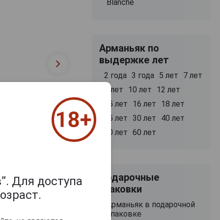
Blanche
Арманьяк по
выдержке лет
2 года
3 года
5 лет
7 лет
8 лет
10 лет
12 лет
15 лет
16 лет
18 лет
25 лет
30 лет
40 лет
50 лет
60 лет
Подарочные
”. Для доступа
упаковки
озраст.
Арманьяк в подарочной
упаковке