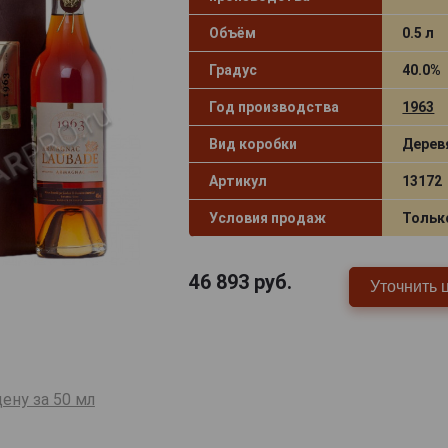
Объём
0.5 л
Градус
40.0%
Год производства
1963
Вид коробки
Дерев
Артикул
13172
Условия продаж
Тольк
46 893
руб.
Уточнить 
ену за 50 мл