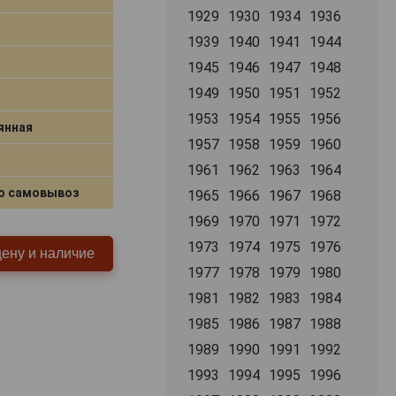
1929
1930
1934
1936
1939
1940
1941
1944
1945
1946
1947
1948
1949
1950
1951
1952
1953
1954
1955
1956
янная
1957
1958
1959
1960
1961
1962
1963
1964
о самовывоз
1965
1966
1967
1968
1969
1970
1971
1972
1973
1974
1975
1976
цену и наличие
1977
1978
1979
1980
1981
1982
1983
1984
1985
1986
1987
1988
1989
1990
1991
1992
1993
1994
1995
1996