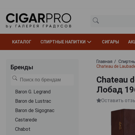
КАТАЛОГ
СПИРТНЫЕ НАПИТКИ
СИГАРЫ
АК
Главная
Спиртны
Бренды
Chateau de Laubad
Chateau 
Лобад 19
Baron G. Legrand
Оставить отз
Baron de Lustrac
Baron de Sigognac
Castarede
Chabot