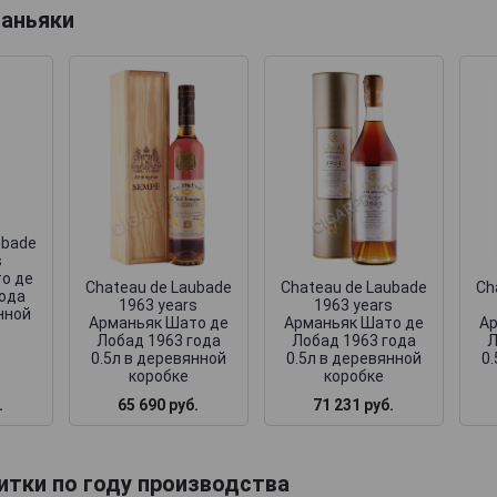
аньяки
ubade
s
о де
Chateau de Laubade
Chateau de Laubade
Ch
года
1963 years
1963 years
нной
Арманьяк Шато де
Арманьяк Шато де
Ар
Лобад 1963 года
Лобад 1963 года
Л
0.5л в деревянной
0.5л в деревянной
0
коробке
коробке
.
65 690 руб.
71 231 руб.
итки по году производства