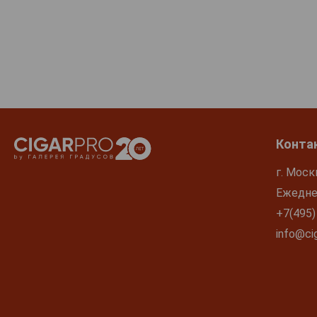
Конта
г. Моск
Ежеднев
+7(495)
info@cig