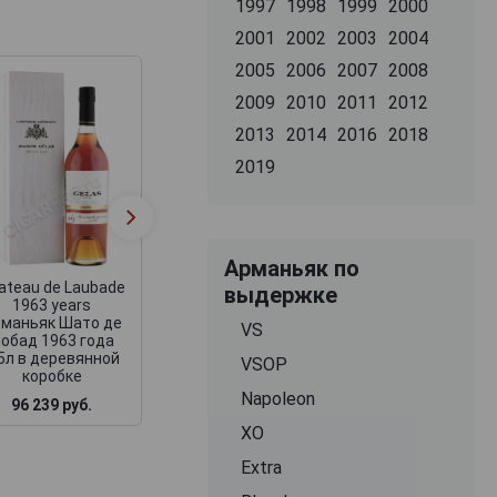
1997
1998
1999
2000
2001
2002
2003
2004
2005
2006
2007
2008
2009
2010
2011
2012
2013
2014
2016
2018
2019
Chateau de Laubade
Chateau de Laub
1963 years
1963 years
Арманьяк Шато де
Арманьяк Шато 
Лобад 1963 года
Лобад 1963 год
0.5л в деревянной
0.5л в деревянн
Арманьяк по
коробке
коробке
ateau de Laubade
выдержке
1963 years
маньяк Шато де
VS
обад 1963 года
.5л в деревянной
VSOP
коробке
Napoleon
96 239 руб.
73 967 руб.
52 619 руб.
XO
Extra