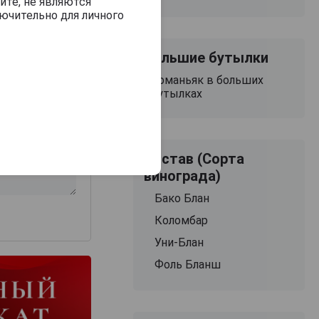
йте, не являются
ючительно для личного
Большие бутылки
Арманьяк в больших
бутылках
з 2000 знаков
Состав (Сорта
винограда)
Бако Блан
Коломбар
Уни-Блан
Фоль Бланш