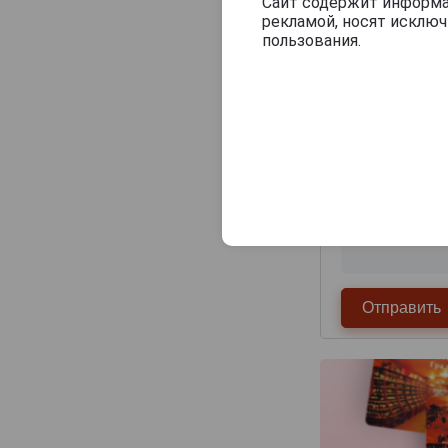
Veuve J.Goudoulin
Сайт содержит информац
рекламой, носят исклю
Vincent Laterrade
пользования.
Yvon Fourmoy