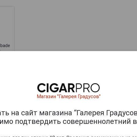
ubade
s
о де
года
нной
.
Магазин "Галерея Градусов"
ишите отзыв:
ь на сайт магазина “Галерея Градусов
димо подтвердить совершеннолетний в