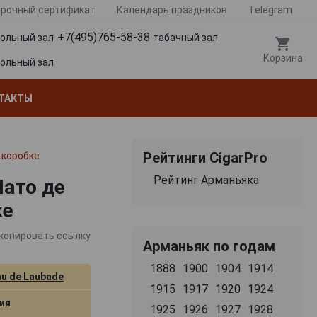
рочный сертификат
Календарь праздников
Telegram
+7(495)765-58-38
гольный зал
табачный зал
Корзина
гольный зал
ТАКТЫ
Рейтинги CigarPro
 коробке
Рейтинг Арманьяка
Шато де
ке
копировать ссылку
Арманьяк по годам
1888
1900
1904
1914
u de Laubade
1915
1917
1920
1924
ия
1925
1926
1927
1928