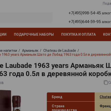
Пода
+7(495)998-54-45
алко
+7(495)644-59-95
алко
ЦИИ
ПОДАРОЧНЫЕ НАБОРЫ
ПОКУПКА И ОПЛАТА
КОН
е напитки
Арманьяк
Chateau de Laubade
e 1963 years Арманьяк Шато де Лобад 1963 года 0.5л в деревянной
de Laubade 1963 years Арманьяк 
63 года 0.5л в деревянной короб
ыв
С
Бренд
Chatea
Страна
Франц
производства