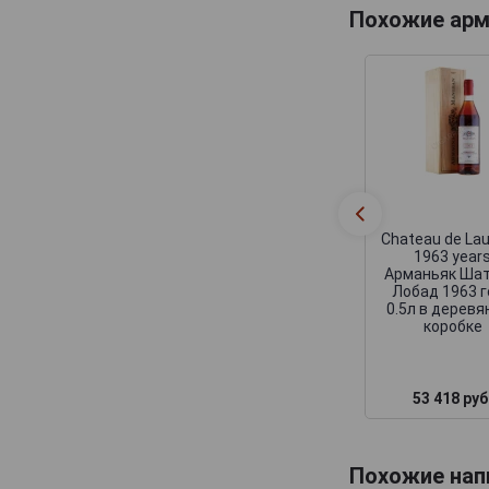
Похожие арм
Domaine de Haubet
Francis Darroze
Henri d'Osne
Janneau
Jean Cave
Joy
Laballe
Chateau de La
1963 year
Laberdolive
Арманьяк Шат
Лобад 1963 
Lafontan
0.5л в деревя
коробке
Laguille
Larressingle
53 418 руб
Laterrade
Les Comtes de Cadignan
Les Delices de Juliette
Похожие нап