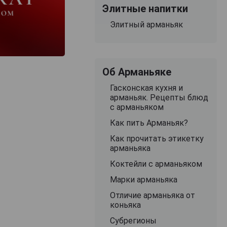
Элитные напитки
Элитный арманьяк
Об Арманьяке
Гасконская кухня и
арманьяк. Рецепты блюд
с арманьяком
Как пить Арманьяк?
Как прочитать этикетку
арманьяка
Коктейли с арманьяком
Марки арманьяка
Отличие арманьяка от
коньяка
Субрегионы