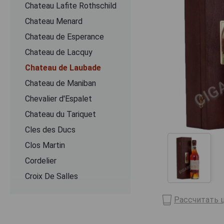
Chateau Lafite Rothschild
Chateau Menard
Chateau de Esperance
Chateau de Lacquy
Chateau de Laubade
Chateau de Maniban
Chevalier d'Espalet
Chаteau du Tariquet
Cles des Ducs
Clos Martin
Cordelier
Croix De Salles
Dartigalongue
Рассчитать ц
De Pontiac
Delord