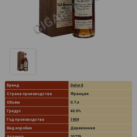
Бренд
Delord
Страна производства
Франция
Объём
0.7 л
Градус
40.0%
Год производства
1959
Вид коробки
Деревянная
Артикул
25779