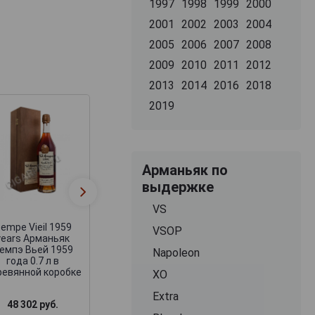
1997
1998
1999
2000
2001
2002
2003
2004
2005
2006
2007
2008
2009
2010
2011
2012
2013
2014
2016
2018
2019
Арманьяк по
Sempe Vieil 1959
Sempe Vieil 195
выдержке
years Арманьяк
years Арманья
Семпэ Вьей 1959
Семпэ Вьей 19
VS
года 0.7 л в
года 0.7 л в
деревянной коробке
деревянной коро
empe Vieil 1959
VSOP
years Арманьяк
емпэ Вьей 1959
Napoleon
года 0.7 л в
ревянной коробке
XO
Extra
48 302 руб.
132 838 руб.
62 857 руб.