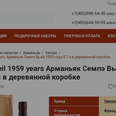
Пода
+7(495)998-54-45
алко
+7(495)644-59-95
алко
ЦИИ
ПОДАРОЧНЫЕ НАБОРЫ
ПОКУПКА И ОПЛАТА
КОН
е напитки
Арманьяк
Sempe
ears Арманьяк Семпэ Вьей 1959 года 0.7 л в деревянной коробке
eil 1959 years Арманьяк Семпэ Вь
л в деревянной коробке
ыв
С
Бренд
Sempe
Страна
Франц
производства