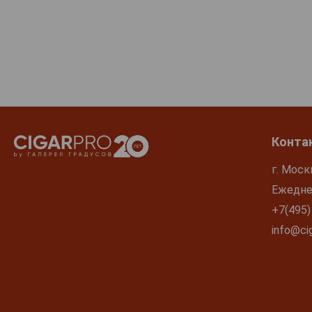
Конта
г. Моск
Ежеднев
+7(495)
info@cig