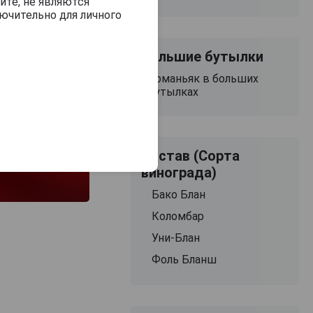
йте, не являются
ючительно для личного
Большие бутылки
Арманьяк в больших
бутылках
Состав (Сорта
винограда)
Бако Блан
Коломбар
Уни-Блан
Фоль Бланш