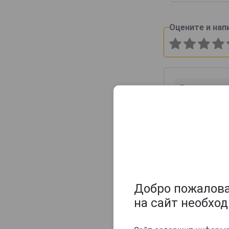
Maison Gelas
Marquis de Caussade
Оцените и нап
Marquis de Montesquiou
Marquis de Sauval
Monluc
Montal
Nismes Delclou
Prince d'Arignac
Saint Aubin
Saint-Christeau
Samalens Bas
Sempe
Добро пожаловат
Tresor des Rois
на сайт необхо
Uby