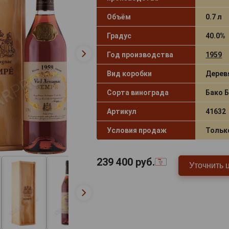
Объём
0.7 л
Градус
40.0%
Год производства
1959
Вид коробки
Дерев
Сорта винограда
Бако 
Артикул
41632
Условия продаж
Тольк
239 400
руб.
Уточнить 