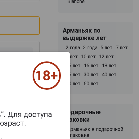
Blanche
Арманьяк по
выдержке лет
2 года
3 года
5 лет
7 лет
8 лет
10 лет
12 лет
15 лет
16 лет
18 лет
25 лет
30 лет
40 лет
50 лет
60 лет
з 2000 знаков
Подарочные
”. Для доступа
упаковки
озраст.
Арманьяк в подарочной
упаковке