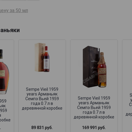
ену за 50 мл
аньяки
Sempe Vieil 1959
years Арманьяк
S
Sempe Vieil 1959
Семпэ Вьей 1959
1959
years Арманьяк
года 0.7 л в
С
ьяк
Семпэ Вьей 1959
деревянной коробке
1959
года 0.7 л в
де
в
деревянной коробке
робке
169 991 руб.
.
89 831 руб.