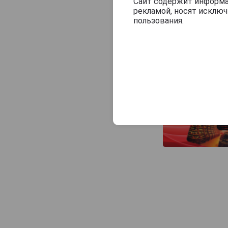
Veuve J.Goudoulin
Сайт содержит информац
рекламой, носят исклю
Vincent Laterrade
пользования.
Yvon Fourmoy