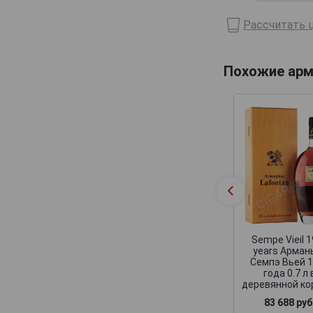
Domaine de Haubet
Рассчитать ц
Francis Darroze
Henri d'Osne
Похожие арм
Janneau
Jean Cave
Joy
Laballe
Laberdolive
Lafontan
Laguille
Larressingle
Sempe Vieil 
years Арман
Laterrade
Семпэ Вьей 
года 0.7 л 
Les Comtes de Cadignan
деревянной ко
Les Delices de Juliette
83 688 руб