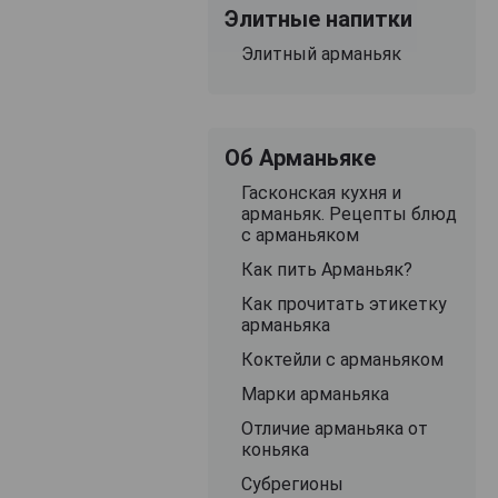
Элитные напитки
Элитный арманьяк
Об Арманьяке
Гасконская кухня и
арманьяк. Рецепты блюд
с арманьяком
Как пить Арманьяк?
Как прочитать этикетку
арманьяка
Коктейли с арманьяком
Марки арманьяка
Отличие арманьяка от
коньяка
Субрегионы