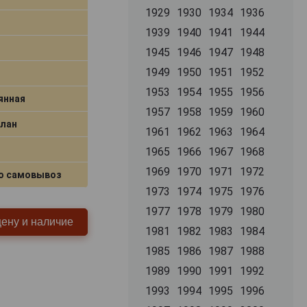
1929
1930
1934
1936
1939
1940
1941
1944
1945
1946
1947
1948
1949
1950
1951
1952
1953
1954
1955
1956
янная
1957
1958
1959
1960
Блан
1961
1962
1963
1964
1965
1966
1967
1968
1969
1970
1971
1972
о самовывоз
1973
1974
1975
1976
1977
1978
1979
1980
цену и наличие
1981
1982
1983
1984
1985
1986
1987
1988
1989
1990
1991
1992
1993
1994
1995
1996