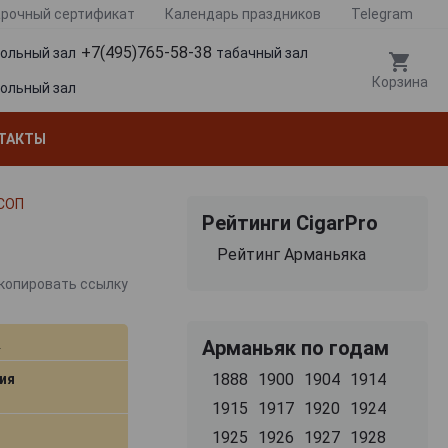
рочный сертификат
Календарь праздников
Telegram
+7(495)765-58-38
гольный зал
табачный зал
Корзина
гольный зал
ТАКТЫ
ВСОП
Рейтинги CigarPro
Рейтинг Арманьяка
копировать ссылку
d
Арманьяк по годам
1888
1900
1904
1914
ия
1915
1917
1920
1924
1925
1926
1927
1928