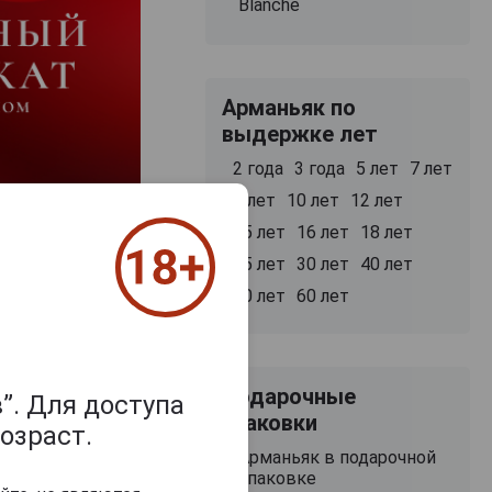
Blanche
Арманьяк по
выдержке лет
2 года
3 года
5 лет
7 лет
8 лет
10 лет
12 лет
15 лет
16 лет
18 лет
25 лет
30 лет
40 лет
50 лет
60 лет
Подарочные
”. Для доступа
упаковки
озраст.
Арманьяк в подарочной
упаковке