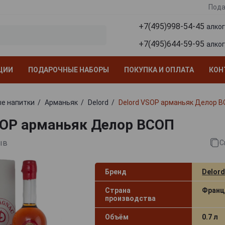
Пода
+7(495)998-54-45
алко
+7(495)644-59-95
алко
ЦИИ
ПОДАРОЧНЫЕ НАБОРЫ
ПОКУПКА И ОПЛАТА
КОН
е напитки
Арманьяк
Delord
Delord VSOP арманьяк Делор 
SOP арманьяк Делор ВСОП
ыв
С
Бренд
Delor
Страна
Франц
производства
Объём
0.7 л