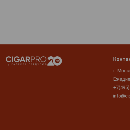
Конта
г. Моск
Ежеднев
+7(495)
info@cig