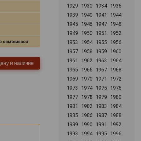
1929
1930
1934
1936
1939
1940
1941
1944
1945
1946
1947
1948
1949
1950
1951
1952
о самовывоз
1953
1954
1955
1956
1957
1958
1959
1960
1961
1962
1963
1964
цену и наличие
1965
1966
1967
1968
1969
1970
1971
1972
1973
1974
1975
1976
1977
1978
1979
1980
1981
1982
1983
1984
1985
1986
1987
1988
1989
1990
1991
1992
1993
1994
1995
1996