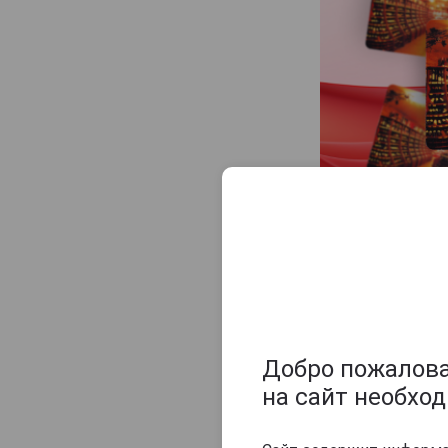
Maison Gelas
Marquis de Caussade
Marquis de Montesquiou
Marquis de Sauval
Monluc
Montal
Nismes Delclou
Prince d'Arignac
Другие прод
Saint Aubin
Saint-Christeau
Samalens Bas
Sempe
Добро пожаловат
Tresor des Rois
на сайт необхо
Uby
Delord 195