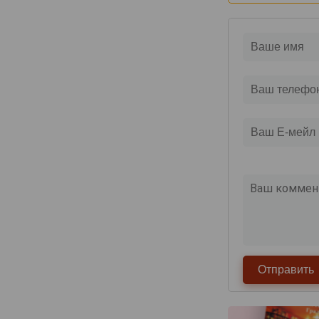
Domaine de Haubet
Francis Darroze
Henri d'Osne
Janneau
Jean Cave
Joy
Laballe
Laberdolive
Lafontan
Laguille
Larressingle
Laterrade
Les Comtes de Cadignan
Les Delices de Juliette