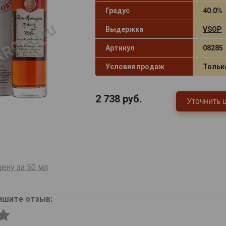
Градус
40.0%
Выдержка
VSOP
Артикул
08285
Условия продаж
Тольк
2 738
руб.
Уточнить 
ену за 50 мл
ишите отзыв: