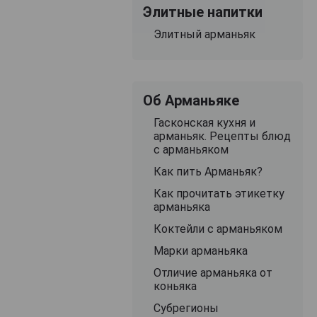
Элитные напитки
Элитный арманьяк
Об Арманьяке
Гасконская кухня и
арманьяк. Рецепты блюд
с арманьяком
Как пить Арманьяк?
Как прочитать этикетку
арманьяка
Коктейли с арманьяком
Марки арманьяка
Отличие арманьяка от
коньяка
Субрегионы