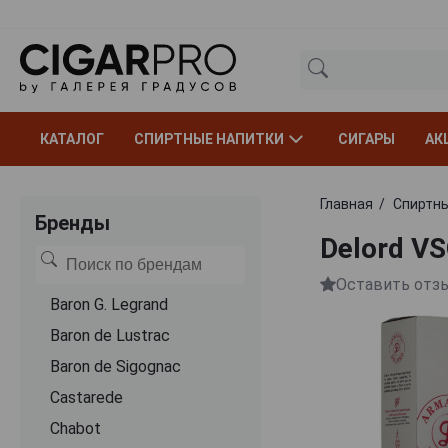
КАТАЛОГ
СПИРТНЫЕ НАПИТКИ
СИГАРЫ
АК
Главная
Спиртны
Бренды
Delord V
Оставить отз
Baron G. Legrand
Baron de Lustrac
Baron de Sigognac
Castarede
Chabot