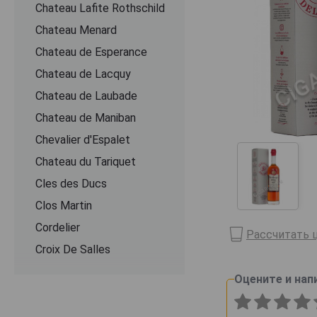
Chateau Lafite Rothschild
Chateau Menard
Chateau de Esperance
Chateau de Lacquy
Chateau de Laubade
Chateau de Maniban
Chevalier d'Espalet
Chаteau du Tariquet
Cles des Ducs
Clos Martin
Cordelier
Рассчитать ц
Croix De Salles
Dartigalongue
Оцените и нап
De Pontiac
Delord