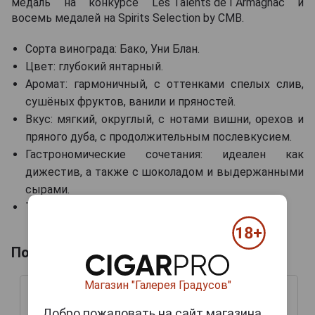
медаль на конкурсе Les Talents de l`Armagnac и
восемь медалей на Spirits Selection by CMB.
Сорта винограда: Бако, Уни Блан.
Цвет: глубокий янтарный.
Аромат: гармоничный, с оттенками спелых слив,
сушёных фруктов, ванили и пряностей.
Вкус: мягкий, округлый, с нотами вишни, орехов и
пряного дуба, с продолжительным послевкусием.
Гастрономические сочетания: идеален как
дижестив, а также с шоколадом и выдержанными
сырами.
Температура сервировки: 20-22 °C.
Похожие арманьяки
Магазин "Галерея Градусов"
Добро пожаловать на сайт магазина