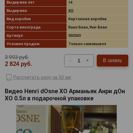
Выдержка лет
14
Выдержка
XO
Вид коробки
Картонная коробка
Сорта винограда
Бако Блан,Уни-Блан
Артикул
303343
Условия продаж
Только самовывоз
3 993 руб.
В заявку
-
+
2 824 руб.
Рассчитать цену за 50 мл
Видео Henri dOsne XO Арманьяк Анри дОн
XO 0.5л в подарочной упаковке