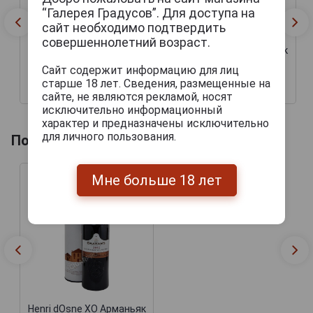
“Галерея Градусов”. Для доступа на
сайт необходимо подтвердить
совершеннолетний возраст.
Henri dOsne XO Арманьяк
Henri dOsne XO Арманьяк
Анри дОн XO 0.5л в
Анри дОн XO 0.5л в
Сайт содержит информацию для лиц
подарочной упаковке
подарочной упаковке
старше 18 лет. Сведения, размещенные на
7 690 руб.
20 331 руб.
сайте, не являются рекламой, носят
исключительно информационный
характер и предназначены исключительно
для личного пользования.
Похожие напитки по году производства
Мне больше 18 лет
Henri dOsne XO Арманьяк