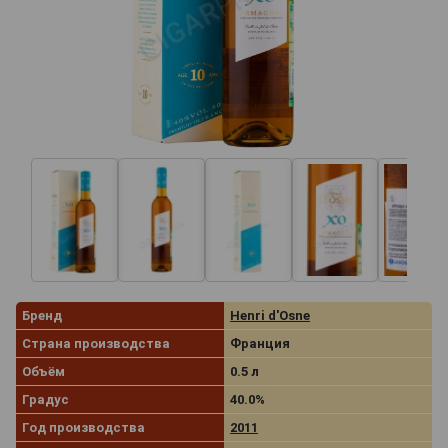
Бренд
Henri d'Osne
Страна производства
Франция
Объём
0.5 л
Градус
40.0%
Год производства
2011