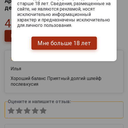
Арманьяк Семпэ Вьей 1945 года 0.5л в
старше 18 лет. Сведения, размещенные на
деревянной коробке
сайте, не являются рекламой, носят
исключительно информационный
4
характер и предназначены исключительно
для личного пользования.
Всего
1
отзыв
Напишите отзыв
Мне больше 18 лет
18 мая 2025
Илья
Хороший баланс Приятный долгий шлейф
послевкусия
Оцените и напишите отзыв: