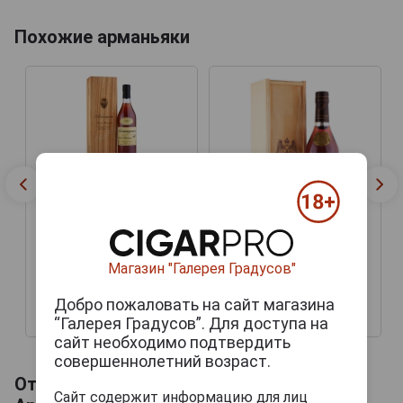
Похожие арманьяки
Sempe Vieil 1945 years
Арманьяк Семпэ Вьей
1945 года 0.5л в
Sempe Vieil 1945 years
деревянной коробке
Магазин "Галерея Градусов"
Арманьяк Семпэ Вьей
1945 года 0.5л в
деревянной коробке
Добро пожаловать на сайт магазина
127 358 руб.
364 699 руб.
“Галерея Градусов”. Для доступа на
сайт необходимо подтвердить
совершеннолетний возраст.
Отзывы на Sempe Vieil 1945 years
Сайт содержит информацию для лиц