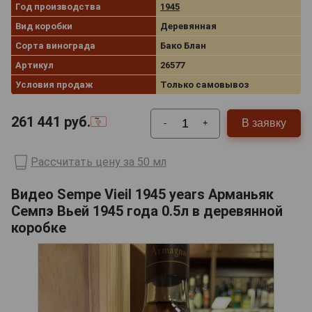
Год производства
1945
Вид коробки
Деревянная
Сорта винограда
Бако Блан
Артикул
26577
Условия продаж
Только самовывоз
261 441
руб.
В заявку
-
+
Рассчитать цену за 50 мл
Видео Sempe Vieil 1945 years Арманьяк
Семпэ Вьей 1945 года 0.5л в деревянной
коробке