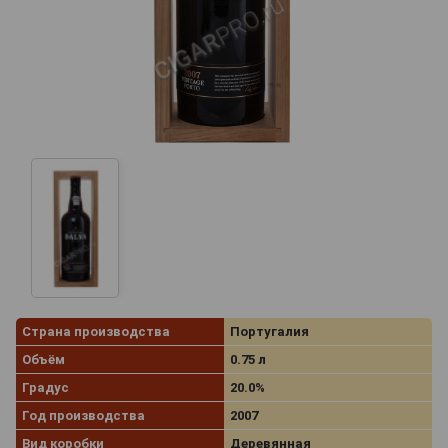
Страна производства
Португалия
Объём
0.75 л
Градус
20.0%
Год производства
2007
Вид коробки
Деревянная