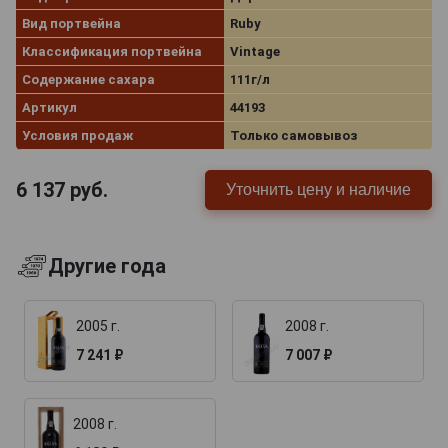
Вид портвейна
Ruby
Классификация портвейна
Vintage
Содержание сахара
111г/л
Артикул
44193
Условия продаж
Только самовывоз
6 137
руб.
Уточнить цену и наличие
Другие года
2005 г.
2008 г.
7 241 ₽
7 007 ₽
2008 г.