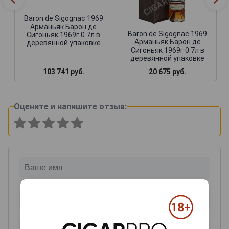
Baron de Sigognac 1969
Арманьяк Барон де
Baron de Sigognac 1969
Сигоньяк 1969г 0.7л в
Арманьяк Барон де
деревянной упаковке
Сигоньяк 1969г 0.7л в
деревянной упаковке
103 741 руб.
20 675 руб.
Оцените и напишите отзыв: