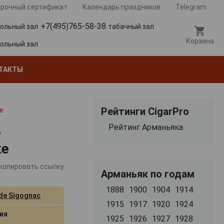
рочный сертификат
Календарь праздников
Telegram
+7(495)765-58-38
гольный зал
табачный зал
Корзина
гольный зал
ТАКТЫ
Рейтинги CigarPro
е
Рейтинг Арманьяка
е
ке
копировать ссылку
Арманьяк по годам
1888
1900
1904
1914
de Sigognac
1915
1917
1920
1924
ия
1925
1926
1927
1928