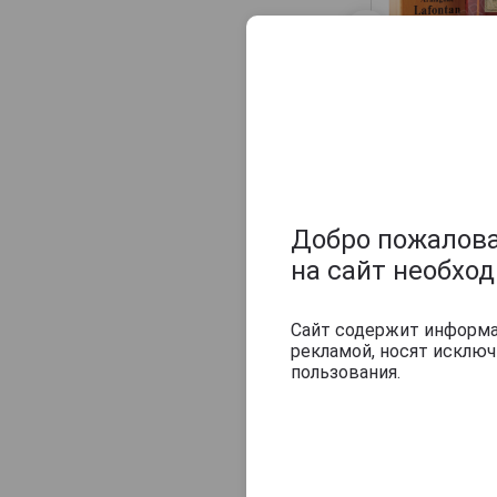
Veuve J.Goudoulin
Vincent Laterrade
Yvon Fourmoy
Baron de Sigo
1983 Арман
Барон де Сиг
1983г 0.7л 
деревянно
упаковке
21 821 руб
Добро пожаловат
на сайт необхо
Похожие нап
Сайт содержит информац
рекламой, носят исклю
пользования.
Baron de Sigo
1983 Арман