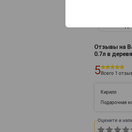
Барон де Сиг
1983г 0.7л 
деревянно
упаковке
14 161 руб
Отзывы на Ba
0.7л в дерев
5
Всего
1
отзы
Кирилл
Подарочная к
Оцените и нап