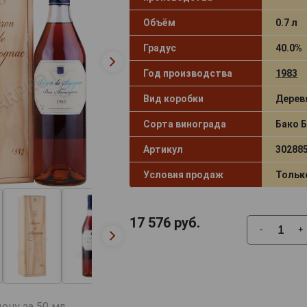
Объём
0.7 л
Градус
40.0%
Год производства
1983
Вид коробки
Дерев
Сорта винограда
Бако 
Артикул
30288
Условия продаж
Тольк
17 576
руб.
-
+
ену за 50 мл