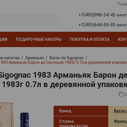
Пода
+7(495)998-54-45
алко
+7(495)644-59-95
алко
ЦИИ
ПОДАРОЧНЫЕ НАБОРЫ
ПОКУПКА И ОПЛАТА
КОН
е напитки
Арманьяк
Baron de Sigognac
1983 Арманьяк Барон де Сигоньяк 1983г 0.7л в деревянной упаковк
 Sigognac 1983 Арманьяк Барон д
 1983г 0.7л в деревянной упаков
С
Бренд
Baron 
Страна
Франц
производства