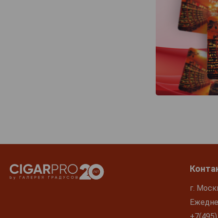
Конта
г. Моск
Ежеднев
+7(495)