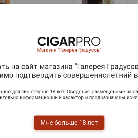
Baron de Sigognac
B
1983 Арманьяк
Барон де Сигоньяк
Ба
gnac
Baron de Sigognac
1983г 0.7л в
ьяк
1983 Арманьяк
деревянной
оньяк
Барон де Сигоньяк
упаковке
в
1983г 0.7л в
й
деревянной
Магазин "Галерея Градусов"
упаковке
.
14 436 руб.
18 788 руб.
ь на сайт магазина “Галерея Градусов
димо подтвердить совершеннолетний в
итки по году производства
ию для лиц старше 18 лет. Сведения, размещенные на са
чительно информационный характер и предназначены искл
Мне больше 18 лет
gnac
Baron de Sigognac
ьяк
1983 Арманьяк