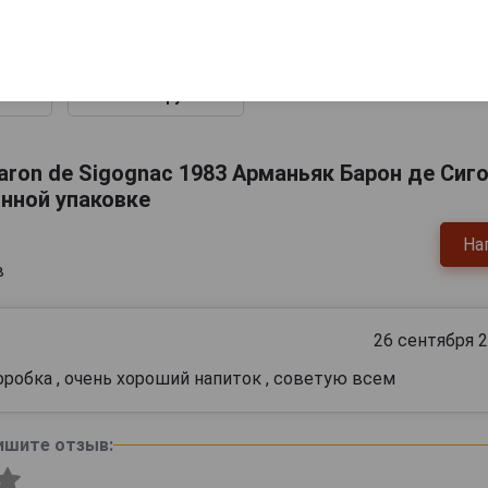
оньяк
Барон де Сигоньяк
в
1983г 0.7л в
й
деревянной
упаковке
.
18 530 руб.
ron de Sigognac 1983 Арманьяк Барон де Сиго
янной упаковке
На
в
26 сентября 
оробка , очень хороший напиток , советую всем
ишите отзыв: