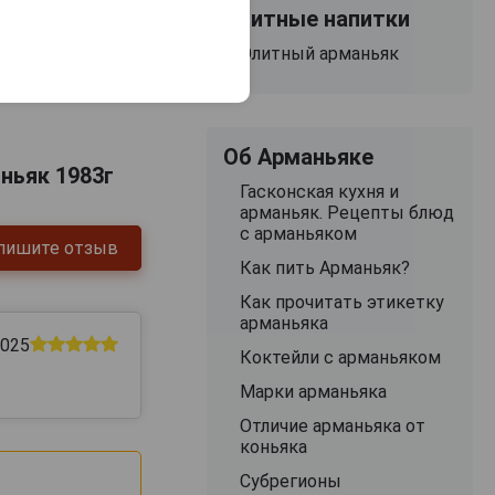
Элитные напитки
Элитный арманьяк
Об Арманьяке
ньяк 1983г
Гасконская кухня и
арманьяк. Рецепты блюд
с арманьяком
пишите отзыв
Как пить Арманьяк?
Как прочитать этикетку
арманьяка
2025
Коктейли с арманьяком
Марки арманьяка
Отличие арманьяка от
коньяка
Субрегионы