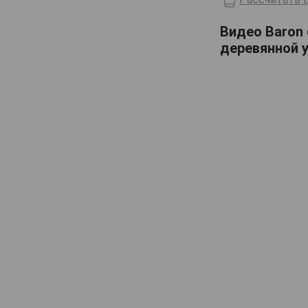
Domaine de Haubet
Видео Baron 
Francis Darroze
деревянной 
Henri d'Osne
Janneau
Jean Cave
Joy
Laballe
Laberdolive
Lafontan
Laguille
Larressingle
Laterrade
Les Comtes de Cadignan
Les Delices de Juliette