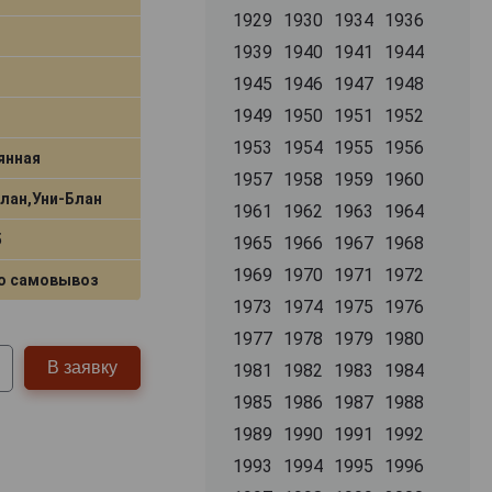
1929
1930
1934
1936
1939
1940
1941
1944
1945
1946
1947
1948
1949
1950
1951
1952
1953
1954
1955
1956
янная
1957
1958
1959
1960
Блан,Уни-Блан
1961
1962
1963
1964
5
1965
1966
1967
1968
1969
1970
1971
1972
о самовывоз
1973
1974
1975
1976
1977
1978
1979
1980
В заявку
1981
1982
1983
1984
1985
1986
1987
1988
1989
1990
1991
1992
1993
1994
1995
1996