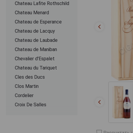
Chateau Lafite Rothschild
Chateau Menard
Chateau de Esperance
Chateau de Lacquy
Chateau de Laubade
Chateau de Maniban
Chevalier d'Espalet
Chаteau du Tariquet
Cles des Ducs
Clos Martin
Cordelier
Croix De Salles
Dartigalongue
De Pontiac
Delord
Рассчитать ц