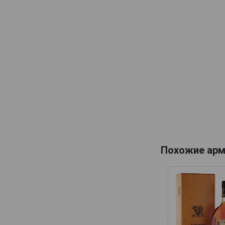
Maison Gelas
Marquis de Caussade
Marquis de Montesquiou
Marquis de Sauval
Monluc
Montal
Nismes Delclou
Prince d'Arignac
Saint Aubin
Saint-Christeau
Похожие арм
Samalens Bas
Sempe
Tresor des Rois
Uby