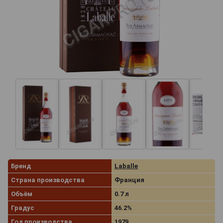
Бренд
Laballe
Страна производства
Франция
Объём
0.7 л
Градус
46.2%
Год производства
1979