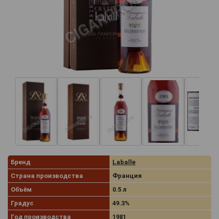
Бренд
Laballe
Страна производства
Франция
Объём
0.5 л
Градус
49.3%
Год производства
1981