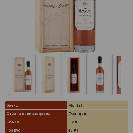
Бренд
Montal
Страна производства
Франция
Объём
0.2 л
Градус
40.0%