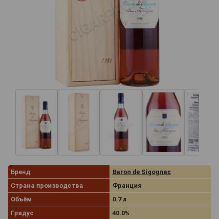
Бренд
Baron de Sigognac
Страна производства
Франция
Объём
0.7 л
Градус
40.0%