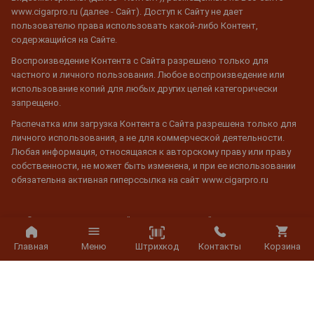
www.cigarpro.ru (далее - Сайт). Доступ к Сайту не дает
пользователю права использовать какой-либо Контент,
содержащийся на Сайте.
Воспроизведение Контента с Сайта разрешено только для
частного и личного пользования. Любое воспроизведение или
использование копий для любых других целей категорически
запрещено.
Распечатка или загрузка Контента с Сайта разрешена только для
личного использования, а не для коммерческой деятельности.
Любая информация, относящаяся к авторскому праву или праву
собственности, не может быть изменена, и при ее использовании
обязательна активная гиперссылка на сайт www.cigarpro.ru
© 2026 CigarPro.ru, ООО "Галерея Градусов", ИНН 7725501624,
Лицензия №77РПА0003933 c 20 апреля 2007 г. до 19 апреля 2027 г.
Все права защищены.
Штрихкод
Главная
Меню
Контакты
Корзина