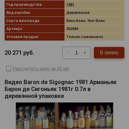
Год производства
1981
Вид коробки
Деревянная
Сорта винограда
Бако Блан, Уни-Блан
Артикул
302886
Условия продаж
Только самовывоз
20 271
руб.
В заявку
-
+
Рассчитать цену за 50 мл
Видео Baron de Sigognac 1981 Арманьяк
Барон де Сигоньяк 1981г 0.7л в
деревянной упаковке