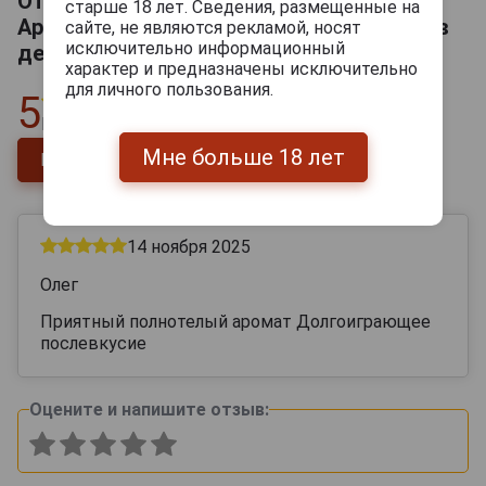
Отзывы на Baron de Sigognac 1981
старше 18 лет. Сведения, размещенные на
Арманьяк Барон де Сигоньяк 1981г 0.7л в
сайте, не являются рекламой, носят
исключительно информационный
деревянной упаковке
характер и предназначены исключительно
для личного пользования.
5
Всего
1
отзыв
Мне больше 18 лет
Напишите отзыв
14 ноября 2025
Олег
Приятный полнотелый аромат Долгоиграющее
послевкусие
Оцените и напишите отзыв: