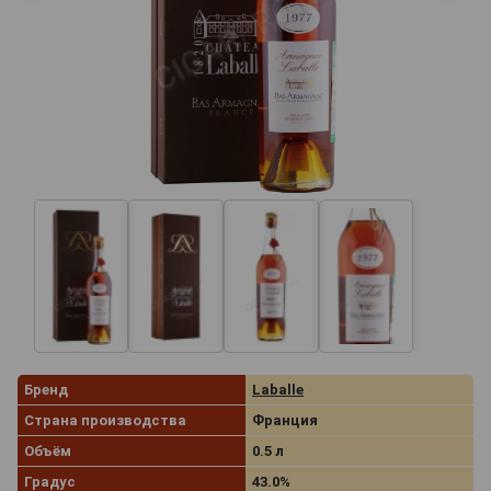
Бренд
Laballe
Страна производства
Франция
Объём
0.5 л
Градус
43.0%