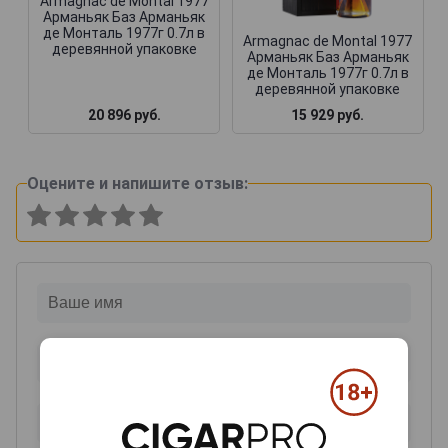
Armagnac de Montal 1977
Арманьяк Баз Арманьяк
де Монталь 1977г 0.7л в
Armagnac de Montal 1977
деревянной упаковке
Арманьяк Баз Арманьяк
де Монталь 1977г 0.7л в
деревянной упаковке
20 896 руб.
15 929 руб.
Оцените и напишите отзыв: