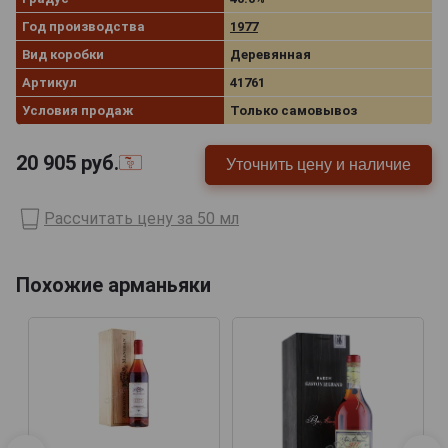
Год производства
1977
Вид коробки
Деревянная
Артикул
41761
Условия продаж
Только самовывоз
20 905
руб.
Уточнить цену и наличие
Рассчитать цену за 50 мл
Похожие арманьяки