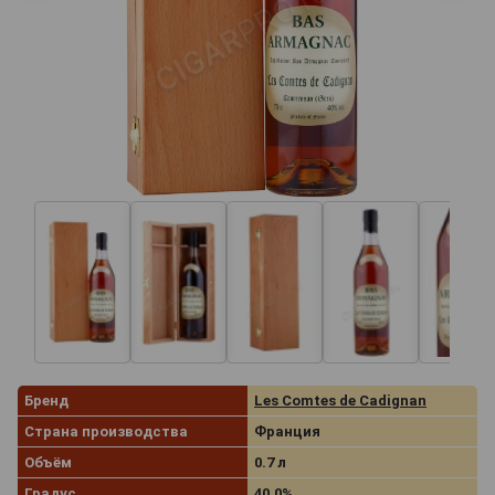
Бренд
Les Comtes de Cadignan
Страна производства
Франция
Объём
0.7 л
Градус
40.0%