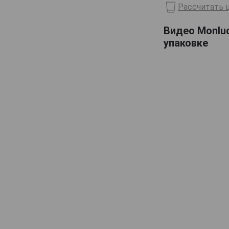
Рассчитать ц
Domaine de Haubet
Видео Monluc
Francis Darroze
упаковке
Henri d'Osne
Janneau
Jean Cave
Joy
Laballe
Laberdolive
Lafontan
Laguille
Larressingle
Laterrade
Les Comtes de Cadignan
Les Delices de Juliette