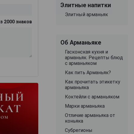
Элитные напитки
Элитный арманьяк
з 2000 знаков
Об Арманьяке
Гасконская кухня и
арманьяк. Рецепты блюд
с арманьяком
Как пить Арманьяк?
Как прочитать этикетку
арманьяка
Коктейли с арманьяком
Марки арманьяка
Отличие арманьяка от
коньяка
Субрегионы