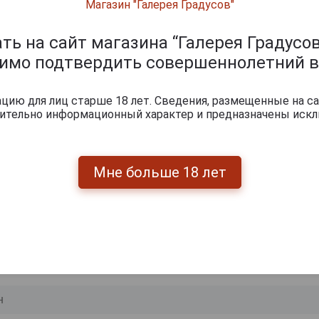
Магазин "Галерея Градусов"
лотистый.
ными нотами цветущей акации, теплыми оттенками сух
ь на сайт магазина “Галерея Градусов
ой ноткой.
димо подтвердить совершеннолетний в
ый, гармоничный, гладкий, с богатой палитрой из фрукт
олакивающим цветочным послевкусием.
е сочетания: в качестве дижестива в чистом виде или 
ию для лиц старше 18 лет. Сведения, размещенные на са
тами, фруктами, хорошей сигарой.
чительно информационный характер и предназначены искл
ачи: 20-22 °С.
Мне больше 18 лет
ишите отзыв: