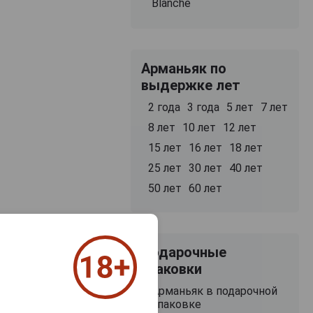
Blanche
Арманьяк по
выдержке лет
2 года
3 года
5 лет
7 лет
8 лет
10 лет
12 лет
15 лет
16 лет
18 лет
25 лет
30 лет
40 лет
50 лет
60 лет
сортов алкоголя.
Подарочные
 партии белого
упаковки
урожай ягод
ных кубах.
Арманьяк в подарочной
нцузского дуба.
упаковке