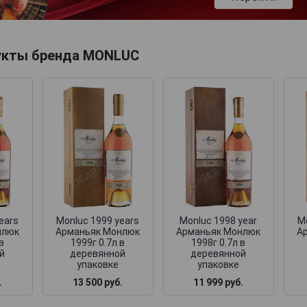
укты бренда MONLUC
ears
Monluc 1999 years
Monluc 1998 year
M
нлюк
Арманьяк Монлюк
Арманьяк Монлюк
А
в
1999г 0.7л в
1998г 0.7л в
й
деревянной
деревянной
упаковке
упаковке
.
13 500 руб.
11 999 руб.