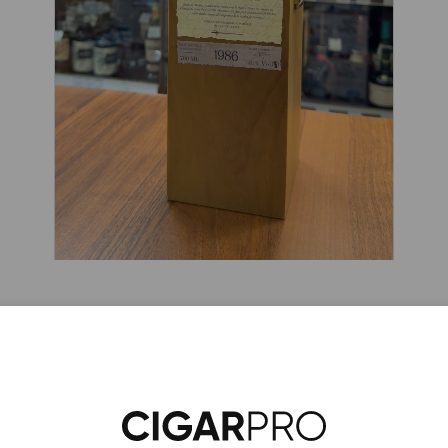
1986 0,7 л в п/у создан специально для ценителей редких 
й миллезимный напиток, на изготовление которого пошли
ционных сортов Коломбар, Уни Блан и Бако Блан. Сначала 
хое ароматное вино, в затем подвергли дистилляции в мед
 последовала продолжительная выдержка в бочках из фра