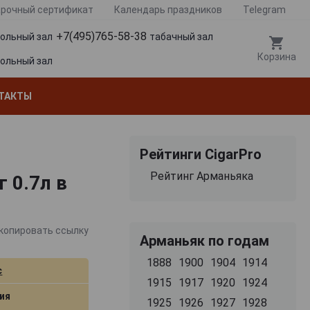
рочный сертификат
Календарь праздников
Telegram
+7(495)765-58-38
гольный зал
табачный зал
Корзина
гольный зал
ТАКТЫ
Рейтинги CigarPro
Рейтинг Арманьяка
 0.7л в
копировать ссылку
Арманьяк по годам
1888
1900
1904
1914
c
1915
1917
1920
1924
ия
1925
1926
1927
1928