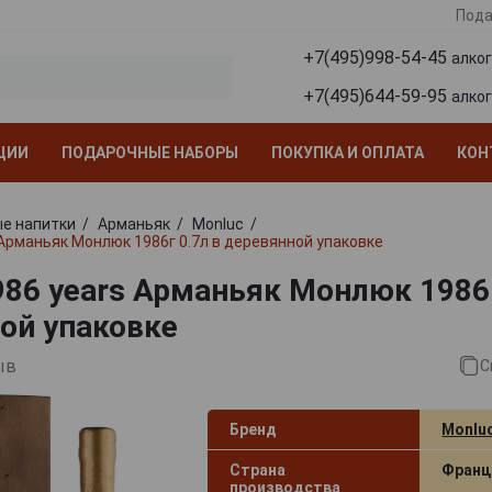
Пода
+7(495)998-54-45
алко
+7(495)644-59-95
алко
ЦИИ
ПОДАРОЧНЫЕ НАБОРЫ
ПОКУПКА И ОПЛАТА
КОН
е напитки
Арманьяк
Monluc
 Арманьяк Монлюк 1986г 0.7л в деревянной упаковке
986 years Арманьяк Монлюк 1986г
ой упаковке
ыв
С
Бренд
Monlu
Страна
Франц
производства