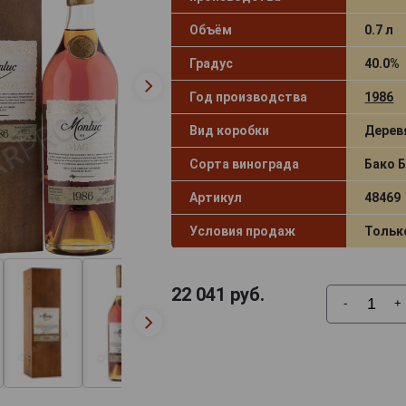
Объём
0.7 л
Градус
40.0%
Год производства
1986
Вид коробки
Дерев
Сорта винограда
Бако 
Артикул
48469
Условия продаж
Тольк
22 041
руб.
-
+