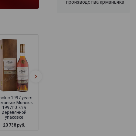
производства арманьяка
Monluc 1996 years
Monluc 1995 yea
Арманьяк Монлюк
Арманьяк Монл
1996г 0.7л в
1995г 0.7л в
деревянной
деревянной
упаковке
упаковке
onluc 1997 years
рманьяк Монлюк
1997г 0.7л в
деревянной
упаковке
20 738 руб.
19 121 руб.
19 744 руб.