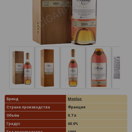
Бренд
Monluc
Страна производства
Франция
Объём
0.7 л
Градус
40.0%
Год производства
1994