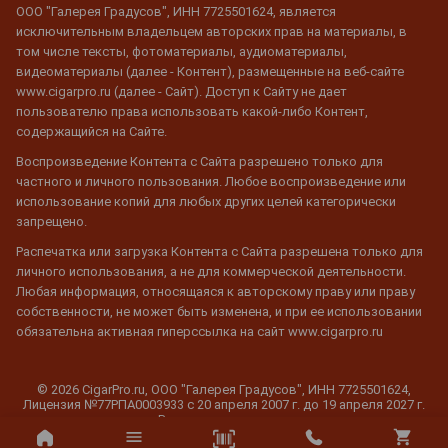
ООО "Галерея Градусов", ИНН 7725501624, является
исключительным владельцем авторских прав на материалы, в
том числе тексты, фотоматериалы, аудиоматериалы,
видеоматериалы (далее - Контент), размещенные на веб-сайте
www.cigarpro.ru (далее - Сайт). Доступ к Сайту не дает
пользователю права использовать какой-либо Контент,
содержащийся на Сайте.
Воспроизведение Контента с Сайта разрешено только для
частного и личного пользования. Любое воспроизведение или
использование копий для любых других целей категорически
запрещено.
Распечатка или загрузка Контента с Сайта разрешена только для
личного использования, а не для коммерческой деятельности.
Любая информация, относящаяся к авторскому праву или праву
собственности, не может быть изменена, и при ее использовании
обязательна активная гиперссылка на сайт www.cigarpro.ru
© 2026 CigarPro.ru, ООО "Галерея Градусов", ИНН 7725501624,
Лицензия №77РПА0003933 c 20 апреля 2007 г. до 19 апреля 2027 г.
Все права защищены.