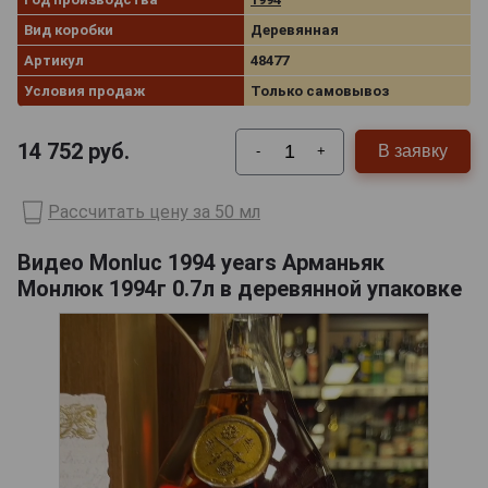
Вид коробки
Деревянная
Артикул
48477
Условия продаж
Только самовывоз
14 752
руб.
В заявку
-
+
Рассчитать цену за 50 мл
Видео Monluc 1994 years Арманьяк
Монлюк 1994г 0.7л в деревянной упаковке