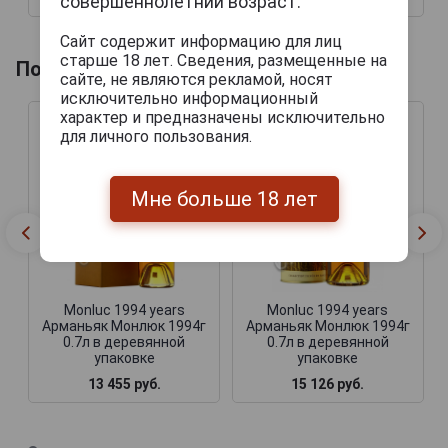
совершеннолетний возраст.
Сайт содержит информацию для лиц
старше 18 лет. Сведения, размещенные на
Похожие напитки по году производства
сайте, не являются рекламой, носят
исключительно информационный
характер и предназначены исключительно
для личного пользования.
Мне больше 18 лет
Monluc 1994 years
Monluc 1994 years
Арманьяк Монлюк 1994г
Арманьяк Монлюк 1994г
0.7л в деревянной
0.7л в деревянной
упаковке
упаковке
13 455 руб.
15 126 руб.