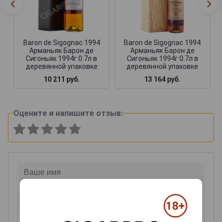
Baron de Sigognac 1994
Baron de Sigognac 1994
Арманьяк Барон де
Арманьяк Барон де
Сигоньяк 1994г 0.7л в
Сигоньяк 1994г 0.7л в
деревянной упаковке
деревянной упаковке
10 211 руб.
13 164 руб.
Оцените и напишите отзыв: