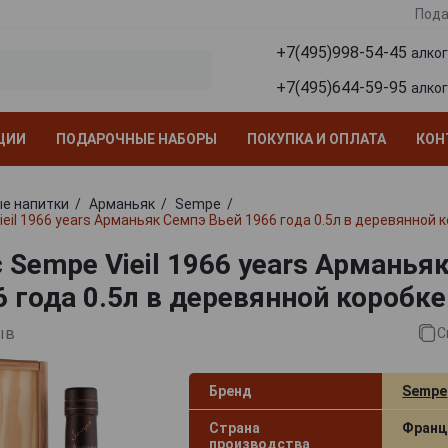
Пода
+7(495)998-54-45
алко
+7(495)644-59-95
алко
ЦИИ
ПОДАРОЧНЫЕ НАБОРЫ
ПОКУПКА И ОПЛАТА
КОН
е напитки
Арманьяк
Sempe
eil 1966 years Арманьяк Семпэ Вьей 1966 года 0.5л в деревянной 
 Sempe Vieil 1966 years Арманья
6 года 0.5л в деревянной коробке
ыв
С
Бренд
Sempe
Страна
Франц
производства