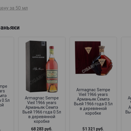
ену за 50 мл
аньяки
empe
Armagnac Sempe
ars
Vieil 1966 years
мпэ
Armagnac Sempe
A
Арманьяк Семпэ
 0.5л
Vieil 1966 years
Вьей 1966 года 0.5л
ой
Арманьяк Семпэ
А
в деревянной
Вьей 1966 года 0.5л
Вь
коробке
в деревянной
коробке
.
68 283 руб.
51 321 руб.