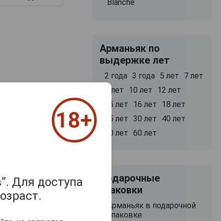
Blanche
Арманьяк по
выдержке лет
2 года
3 года
5 лет
7 лет
8 лет
10 лет
12 лет
15 лет
16 лет
18 лет
25 лет
30 лет
40 лет
50 лет
60 лет
Подарочные
”. Для доступа
упаковки
озраст.
Арманьяк в подарочной
упаковке