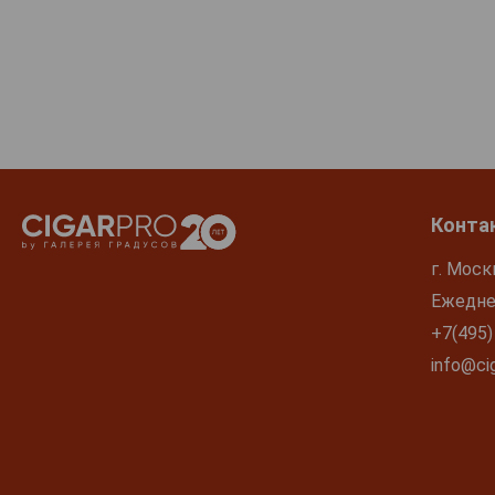
Конта
г. Моск
Ежеднев
+7(495)
info@cig