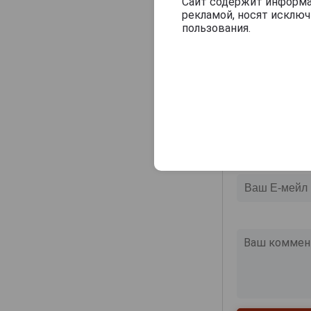
Veuve J.Goudoulin
Сайт содержит информац
рекламой, носят исклю
Оцените и нап
Vincent Laterrade
пользования.
Yvon Fourmoy