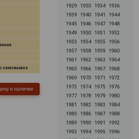
1929
1930
1934
1936
1939
1940
1941
1944
1945
1946
1947
1948
1949
1950
1951
1952
1953
1954
1955
1956
янная
1957
1958
1959
1960
1961
1962
1963
1964
о самовывоз
1965
1966
1967
1968
1969
1970
1971
1972
1973
1974
1975
1976
цену и наличие
1977
1978
1979
1980
1981
1982
1983
1984
1985
1986
1987
1988
1989
1990
1991
1992
1993
1994
1995
1996