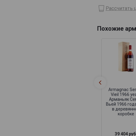
Рассчитать ц
Domaine de Haubet
Francis Darroze
Henri d'Osne
Похожие арм
Janneau
Jean Cave
Joy
Laballe
Laberdolive
Lafontan
Armagnac S
Laguille
Vieil 1966 ye
Арманьяк Се
Larressingle
Вьей 1966 года
в деревянн
Laterrade
коробке
Les Comtes de Cadignan
Les Delices de Juliette
39 404 руб