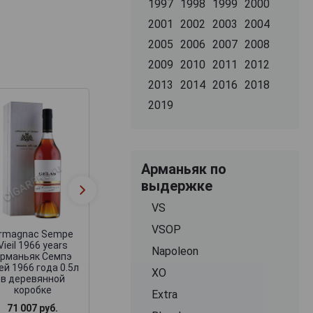
1997
1998
1999
2000
2001
2002
2003
2004
2005
2006
2007
2008
2009
2010
2011
2012
2013
2014
2016
2018
2019
Арманьяк по
Armagnac Sempe
Armagnac Sem
Vieil 1966 years
Vieil 1966 year
выдержке
Арманьяк Семпэ
Арманьяк Семп
Вьей 1966 года 0.5л
Вьей 1966 года 0
VS
в деревянной
в деревянной
коробке
коробке
VSOP
rmagnac Sempe
Vieil 1966 years
Napoleon
рманьяк Семпэ
ей 1966 года 0.5л
XO
в деревянной
коробке
Extra
71 007 руб.
79 606 руб.
59 305 руб.