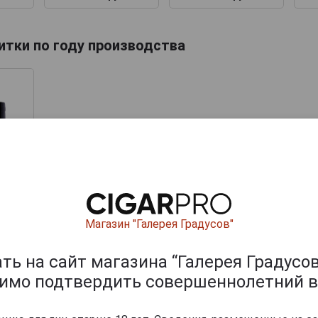
итки по году производства
empe
Магазин "Галерея Градусов"
ars
мпэ
 0.5л
ь на сайт магазина “Галерея Градусов
ой
димо подтвердить совершеннолетний в
.