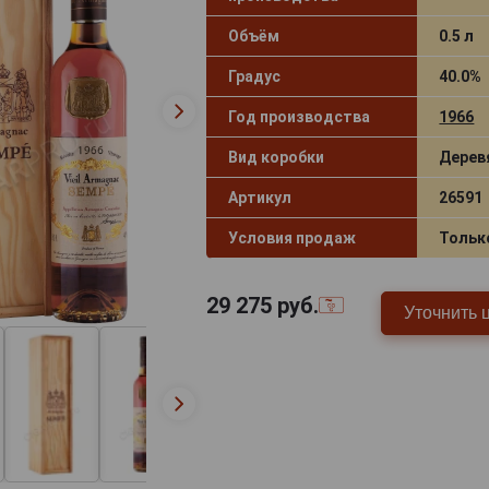
Объём
0.5 л
Градус
40.0%
Год производства
1966
Вид коробки
Дерев
Артикул
26591
Условия продаж
Тольк
29 275
руб.
Уточнить 