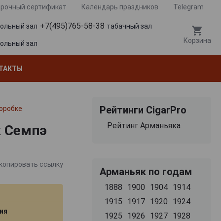
рочный сертификат
Календарь праздников
Telegram
+7(495)765-58-38
гольный зал
табачный зал
Корзина
гольный зал
ТАКТЫ
Рейтинги CigarPro
коробке
Рейтинг Арманьяка
к Семпэ
копировать ссылку
Арманьяк по годам
1888
1900
1904
1914
1915
1917
1920
1924
ия
1925
1926
1927
1928