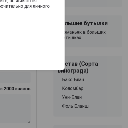
йте, не являются
ючительно для личного
Большие бутылки
Арманьяк в больших
бутылках
Состав (Сорта
винограда)
Бако Блан
Коломбар
з 2000 знаков
Уни-Блан
Фоль Бланш