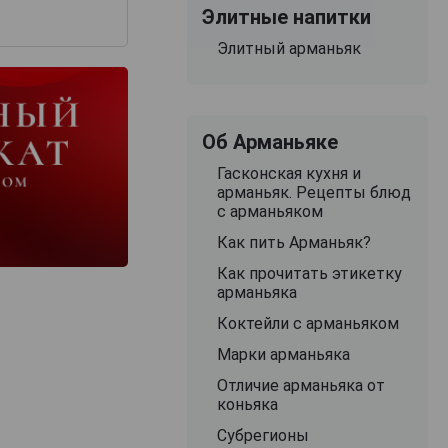
Элитные напитки
Элитный арманьяк
Об Арманьяке
Гасконская кухня и
арманьяк. Рецепты блюд
с арманьяком
Как пить Арманьяк?
Как прочитать этикетку
арманьяка
Коктейли с арманьяком
Марки арманьяка
Отличие арманьяка от
коньяка
Субрегионы