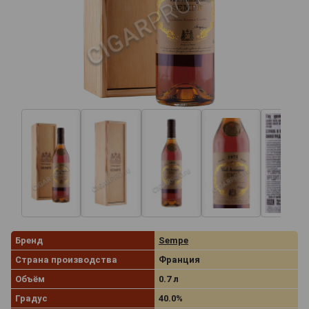
Бренд
Sempe
Страна производства
Франция
Объём
0.7 л
Градус
40.0%