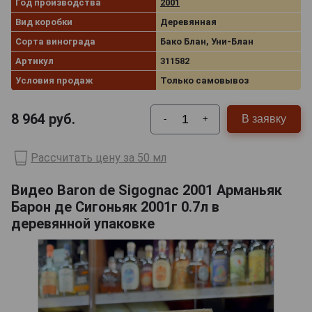
Год производства
2001
Вид коробки
Деревянная
Сорта винограда
Бако Блан, Уни-Блан
Артикул
311582
Условия продаж
Только самовывоз
8 964
руб.
В заявку
-
+
Рассчитать цену за 50 мл
Видео Baron de Sigognac 2001 Арманьяк
Барон де Сигоньяк 2001г 0.7л в
деревянной упаковке