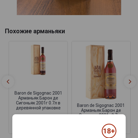
Похожие арманьяки
Baron de Sigognac 2001
Арманьяк Барон де
Сигоньяк 2001г 0.7л в
Baron de Sigognac 2001
деревянной упаковке
Арманьяк Барон де
Сигоньяк 2001г 0.7л в
деревянной упаковке
13 690 руб.
15 755 руб.