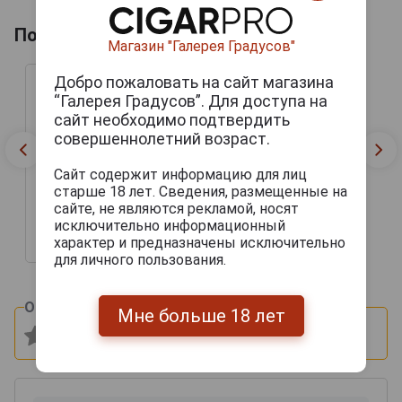
Похожие напитки по году производства
Магазин "Галерея Градусов"
Добро пожаловать на сайт магазина
“Галерея Градусов”. Для доступа на
сайт необходимо подтвердить
совершеннолетний возраст.
Сайт содержит информацию для лиц
Baron de Sigognac 2001
старше 18 лет. Сведения, размещенные на
Арманьяк Барон де
сайте, не являются рекламой, носят
Сигоньяк 2001г 0.7л в
деревянной упаковке
исключительно информационный
характер и предназначены исключительно
8 094 руб.
для личного пользования.
Оцените и напишите отзыв:
Мне больше 18 лет