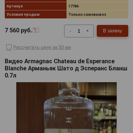
Артикул
17786
Условия продаж
Только самовывоз
7 560
руб.
В заявку
-
+
Рассчитать цену за 50 мл
Видео Armagnac Chateau de Esperance
Blanche Арманьяк Шато д Эсперанс Бланш
0.7л