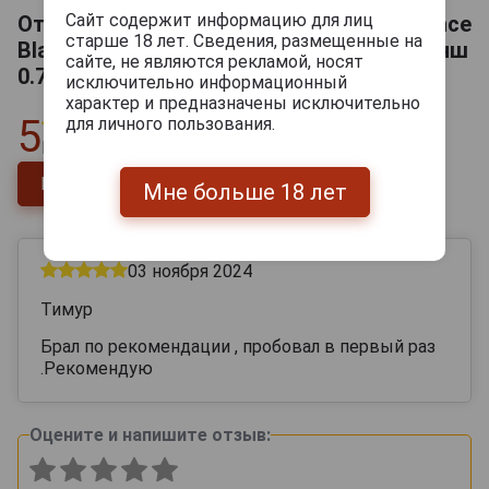
Сайт содержит информацию для лиц
Отзывы на Armagnac Chateau de Esperance
старше 18 лет. Сведения, размещенные на
Blanche Арманьяк Шато д Эсперанс Бланш
сайте, не являются рекламой, носят
0.7л
исключительно информационный
характер и предназначены исключительно
5
для личного пользования.
Всего
1
отзыв
Напишите отзыв
Мне больше 18 лет
03 ноября 2024
Тимур
Брал по рекомендации , пробовал в первый раз
.Рекомендую
Оцените и напишите отзыв: