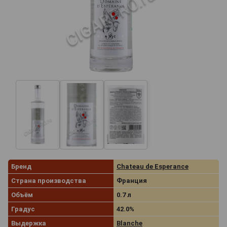
Бренд
Chateau de Esperance
Страна производства
Франция
Объём
0.7 л
Градус
42.0%
Выдержка
Blanche