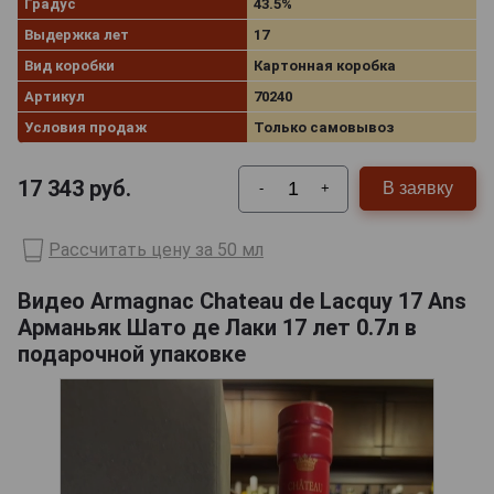
Градус
43.5%
Выдержка лет
17
Вид коробки
Картонная коробка
Артикул
70240
Условия продаж
Только самовывоз
17 343
руб.
В заявку
-
+
Рассчитать цену за 50 мл
Видео Armagnac Chateau de Lacquy 17 Ans
Арманьяк Шато де Лаки 17 лет 0.7л в
подарочной упаковке