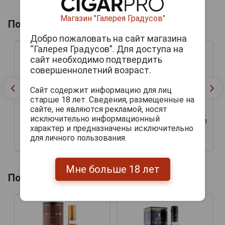
Магазин "Галерея Градусов"
Похожие арманьяки
Добро пожаловать на сайт магазина
“Галерея Градусов”. Для доступа на
сайт необходимо подтвердить
совершеннолетний возраст.
Сайт содержит информацию для лиц
старше 18 лет. Сведения, размещенные на
Armagnac Chateau de
Armagnac Chateau de
сайте, не являются рекламой, носят
Lacquy 17 Ans Арманьяк
Lacquy 17 Ans Арманьяк
исключительно информационный
Шато де Лаки 17 лет 0.7л
Шато де Лаки 17 лет 0.7л
характер и предназначены исключительно
в подарочной упаковке
в подарочной упаковке
для личного пользования.
9 194 руб.
11 878 руб.
Мне больше 18 лет
Похожие напитки по году производства