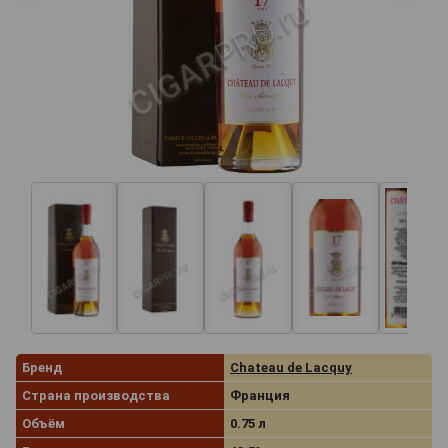
Бренд
Chateau de Lacquy
Страна производства
Франция
Объём
0.75 л