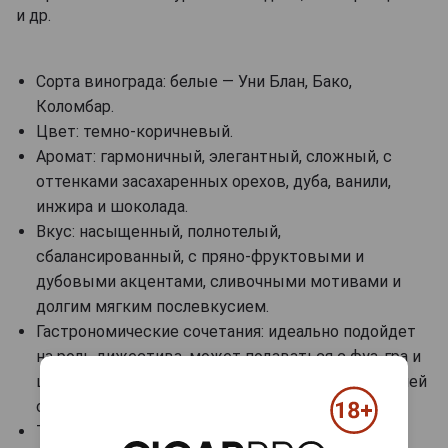
и др.
Сорта винограда: белые — Уни Блан, Бако,
Коломбар.
Цвет: темно-коричневый.
Аромат: гармоничный, элегантный, сложный, с
оттенками засахаренных орехов, дуба, ванили,
инжира и шоколада.
Вкус: насыщенный, полнотелый,
сбалансированный, с пряно-фруктовыми и
дубовыми акцентами, сливочными мотивами и
долгим мягким послевкусием.
Гастрономические сочетания: идеально подойдет
на роль дижестива, может подаваться с фуа-гра и
шоколадными десертами, черным кофе и хорошей
сигарой.
Температура сервировки: 20-22 градуса.