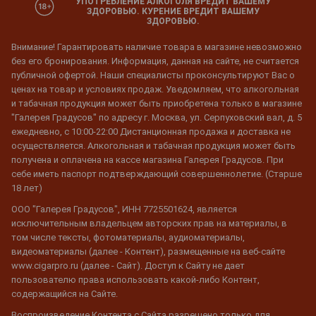
УПОТРЕБЛЕНИЕ АЛКОГОЛЯ ВРЕДИТ ВАШЕМУ
ЗДОРОВЬЮ. КУРЕНИЕ ВРЕДИТ ВАШЕМУ
ЗДОРОВЬЮ.
Внимание! Гарантировать наличие товара в магазине невозможно
без его бронирования. Информация, данная на сайте, не считается
публичной офертой. Наши специалисты проконсультируют Вас о
ценах на товар и условиях продаж. Уведомляем, что алкогольная
и табачная продукция может быть приобретена только в магазине
"Галерея Градусов" по адресу г. Москва, ул. Серпуховский вал, д. 5
ежедневно, с 10:00-22:00 Дистанционная продажа и доставка не
осуществляется. Алкогольная и табачная продукция может быть
получена и оплачена на кассе магазина Галерея Градусов. При
себе иметь паспорт подтверждающий совершеннолетие. (Старше
18 лет)
ООО "Галерея Градусов", ИНН 7725501624, является
исключительным владельцем авторских прав на материалы, в
том числе тексты, фотоматериалы, аудиоматериалы,
видеоматериалы (далее - Контент), размещенные на веб-сайте
www.cigarpro.ru (далее - Сайт). Доступ к Сайту не дает
пользователю права использовать какой-либо Контент,
содержащийся на Сайте.
Воспроизведение Контента с Сайта разрешено только для