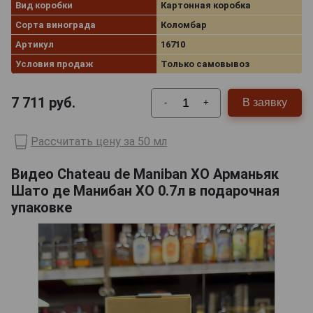
Вид коробки
Картонная коробка
Сорта винограда
Коломбар
Артикул
16710
Условия продаж
Только самовывоз
7 711
руб.
В заявку
-
+
Рассчитать цену за 50 мл
Видео Chateau de Maniban XO Арманьяк
Шато де Манибан ХО 0.7л в подарочная
упаковке