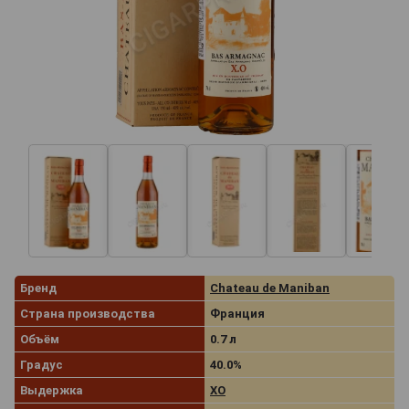
Бренд
Chateau de Maniban
Страна производства
Франция
Объём
0.7 л
Градус
40.0%
Выдержка
XO