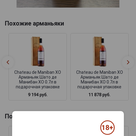
Похожие арманьяки
Chateau de Maniban XO
Chateau de Maniban XO
Арманьяк Шато де
Арманьяк Шато де
Манибан ХО 0.7л в
Манибан ХО 0.7л в
подарочная упаковке
подарочная упаковке
9 194 руб.
11 878 руб.
Похожие напитки по году производства