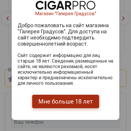
Магазин "Галерея Градусов"
Добро пожаловать на сайт магазина
Chateau de Maniban XO
Chateau de Maniban XO
“Галерея Градусов”. Для доступа на
Арманьяк Шато де
Арманьяк Шато де
сайт необходимо подтвердить
Манибан ХО 0.7л в
Манибан ХО 0.7л в
подарочная упаковке
подарочная упаковке
совершеннолетний возраст.
7 340 руб.
7 245 руб.
Сайт содержит информацию для лиц
старше 18 лет. Сведения, размещенные на
сайте, не являются рекламой, носят
Оцените и напишите отзыв:
исключительно информационный
характер и предназначены исключительно
для личного пользования.
Мне больше 18 лет