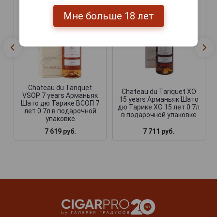
Мне больше 18 лет
Chateau du Tariquet
Chateau du Tariquet ХО
VSOP 7 years Арманьяк
15 years Арманьяк Шато
Шато дю Тарике ВСОП 7
дю Тарике ХО 15 лет 0.7л
лет 0.7л в подарочной
в подарочной упаковке
упаковке
7 619 руб.
7 711 руб.