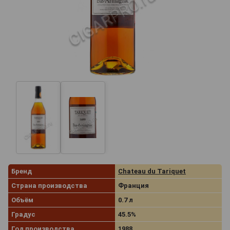
Бренд
Chаteau du Tariquet
Страна производства
Франция
Объём
0.7 л
Градус
45.5%
Год производства
1988