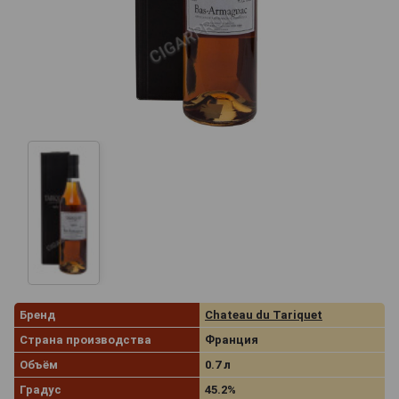
Бренд
Chаteau du Tariquet
Страна производства
Франция
Объём
0.7 л
Градус
45.2%