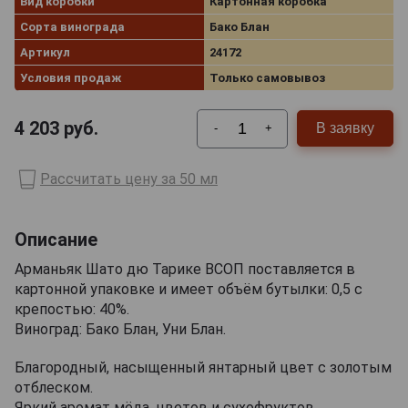
Вид коробки
Картонная коробка
Сорта винограда
Бако Блан
Артикул
24172
Условия продаж
Только самовывоз
4 203
руб.
В заявку
-
+
Рассчитать цену за 50 мл
Описание
Арманьяк Шато дю Тарике ВСОП поставляется в
картонной упаковке и имеет объём бутылки: 0,5 с
крепостью: 40%.
Виноград: Бако Блан, Уни Блан.
Благородный, насыщенный янтарный цвет с золотым
отблеском.
Яркий аромат мёда, цветов и сухофруктов.