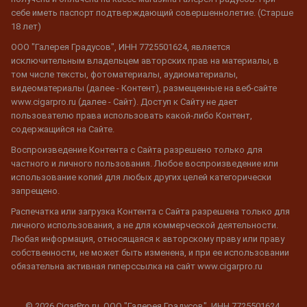
себе иметь паспорт подтверждающий совершеннолетие. (Старше
18 лет)
ООО "Галерея Градусов", ИНН 7725501624, является
исключительным владельцем авторских прав на материалы, в
том числе тексты, фотоматериалы, аудиоматериалы,
видеоматериалы (далее - Контент), размещенные на веб-сайте
www.cigarpro.ru (далее - Сайт). Доступ к Сайту не дает
пользователю права использовать какой-либо Контент,
содержащийся на Сайте.
Воспроизведение Контента с Сайта разрешено только для
частного и личного пользования. Любое воспроизведение или
использование копий для любых других целей категорически
запрещено.
Распечатка или загрузка Контента с Сайта разрешена только для
личного использования, а не для коммерческой деятельности.
Любая информация, относящаяся к авторскому праву или праву
собственности, не может быть изменена, и при ее использовании
обязательна активная гиперссылка на сайт www.cigarpro.ru
© 2026 CigarPro.ru, ООО "Галерея Градусов", ИНН 7725501624,