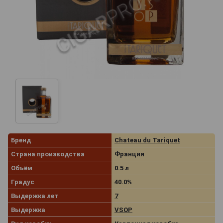
Бренд
Chаteau du Tariquet
Страна производства
Франция
Объём
0.5 л
Градус
40.0%
Выдержка лет
7
Выдержка
VSOP