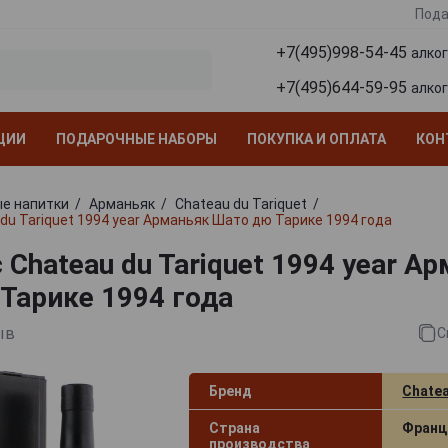
Пода
+7(495)998-54-45
алко
+7(495)644-59-95
алко
ЦИИ
ПОДАРОЧНЫЕ НАБОРЫ
ПОКУПКА И ОПЛАТА
КОН
е напитки
Арманьяк
Chаteau du Tariquet
du Tariquet 1994 year Арманьяк Шато дю Тарике 1994 года
Chаteau du Tariquet 1994 year А
Тарике 1994 года
ыв
С
Бренд
Chаtea
Страна
Франц
производства