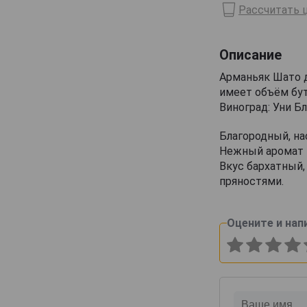
Рассчитать ц
Domaine de Haubet
Francis Darroze
Описание
Henri d'Osne
Арманьяк Шато д
Janneau
имеет объём бут
Jean Cave
Виноград: Уни Бл
Joy
Благородный, н
Laballe
Нежный аромат м
Вкус бархатный
Laberdolive
пряностями.
Lafontan
Laguille
Оцените и нап
Larressingle
Laterrade
Les Comtes de Cadignan
Les Delices de Juliette