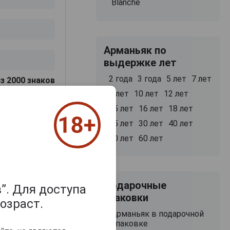
Blanche
Арманьяк по
выдержке лет
2 года
3 года
5 лет
7 лет
з 2000 знаков
8 лет
10 лет
12 лет
15 лет
16 лет
18 лет
25 лет
30 лет
40 лет
50 лет
60 лет
Подарочные
”. Для доступа
упаковки
озраст.
Арманьяк в подарочной
упаковке