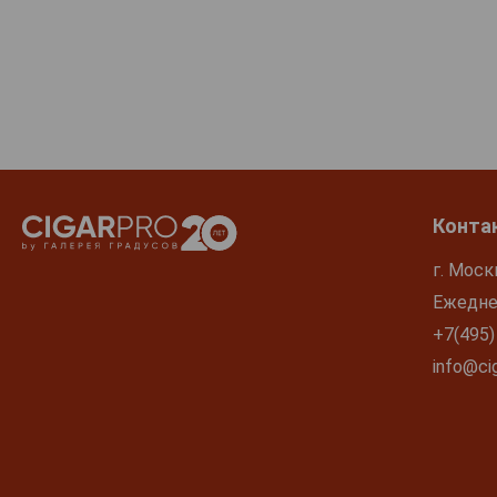
Конта
г. Моск
Ежеднев
+7(495)
info@cig