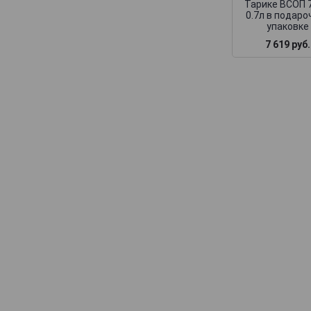
Тарике ВСОП 
0.7л в подаро
упаковке
7 619 руб.