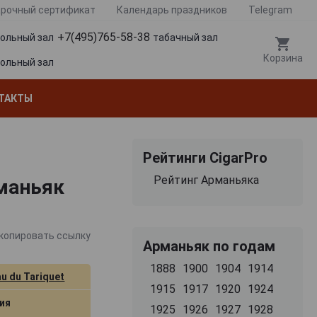
рочный сертификат
Календарь праздников
Telegram
+7(495)765-58-38
гольный зал
табачный зал
Корзина
гольный зал
ТАКТЫ
Рейтинги CigarPro
Рейтинг Арманьяка
рманьяк
копировать ссылку
Арманьяк по годам
1888
1900
1904
1914
u du Tariquet
1915
1917
1920
1924
ия
1925
1926
1927
1928