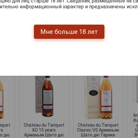
ию для лиц старше 18 лет. Сведения, размещенные на са
чительно информационный характер и предназначены искл
Перейти
Мне больше 18 лет
укты бренда CHАTEAU DU TARIQUET
Ar
du
iquet
Chateau du Tariquet
Chateau du Tariquet
Ш
rs
ХО 15 years
Classic VS Арманьяк
В
о дю
Арманьяк Шато дю
Шато дю Тарике