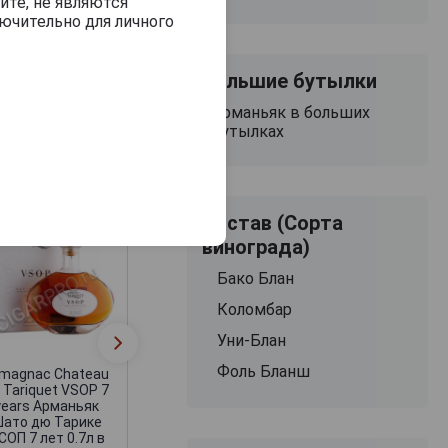
йте, не являются
ючительно для личного
Большие бутылки
Арманьяк в больших
бутылках
Состав (Сорта
винограда)
Бако Блан
Коломбар
Armagnac Chаte
Armagnac Chateau
Уни-Блан
du Tariquet 198
du Tariquet VSOP
year Арманьяк Ш
арманьяк Шато дю
Фоль Бланш
дю Тарике 198
magnac Chateau
Тарике ВСОП
года
 Tariquet VSOP 7
years Арманьяк
ато дю Тарике
СОП 7 лет 0.7л в