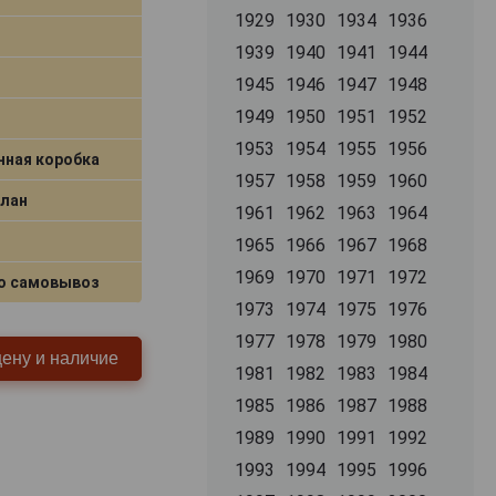
1929
1930
1934
1936
1939
1940
1941
1944
1945
1946
1947
1948
1949
1950
1951
1952
1953
1954
1955
1956
нная коробка
1957
1958
1959
1960
Блан
1961
1962
1963
1964
1965
1966
1967
1968
1969
1970
1971
1972
о самовывоз
1973
1974
1975
1976
1977
1978
1979
1980
цену и наличие
1981
1982
1983
1984
1985
1986
1987
1988
1989
1990
1991
1992
1993
1994
1995
1996