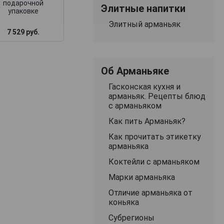
подарочной
Элитные напитки
упаковке
Элитный арманьяк
7 529 руб.
4 203 руб.
10 952 руб.
Об Арманьяке
Гасконская кухня и
арманьяк. Рецепты блюд
с арманьяком
Как пить Арманьяк?
Как прочитать этикетку
арманьяка
Коктейли с арманьяком
Марки арманьяка
Отличие арманьяка от
коньяка
Субрегионы