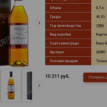
Объём
0.7 л
Градус
45.2%
Год производства
1994
Вид коробки
Карто
Сорта винограда
Бако 
Артикул
25887
Условия продаж
Тольк
10 211
руб.
Уточнить 