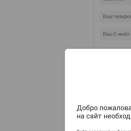
Maison Gelas
Marquis de Caussade
Marquis de Montesquiou
Marquis de Sauval
Monluc
Montal
Nismes Delclou
Prince d'Arignac
Saint Aubin
Saint-Christeau
Samalens Bas
Sempe
Добро пожаловат
Tresor des Rois
на сайт необхо
Uby