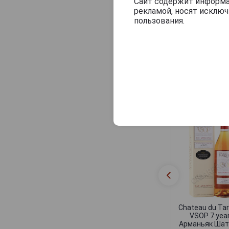
Veuve J.Goudoulin
Сайт содержит информац
рекламой, носят исклю
Vincent Laterrade
пользования.
Yvon Fourmoy
Другие прод
Chateau du Tar
VSOP 7 yea
Арманьяк Шат