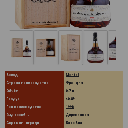
Бренд
Montal
Страна производства
Франция
Объём
0.7 л
Градус
40.0%
Год производства
1998
Вид коробки
Деревянная
Сорта винограда
Бако Блан