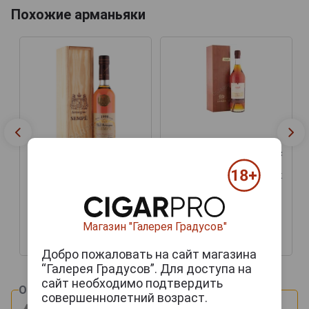
Похожие арманьяки
Armagnac Bas Armagnac
de Montal 1998 years
Арманьяк Баз Арманьяк
Armagnac Bas Armagnac
де Монталь 1998г 0.7л в
de Montal 1998 years
деревянной упаковке
Арманьяк Баз Арманьяк
де Монталь 1998г 0.7л в
деревянной упаковке
Магазин "Галерея Градусов"
13 030 руб.
14 368 руб.
Добро пожаловать на сайт магазина
“Галерея Градусов”. Для доступа на
сайт необходимо подтвердить
Оцените и напишите отзыв:
совершеннолетний возраст.