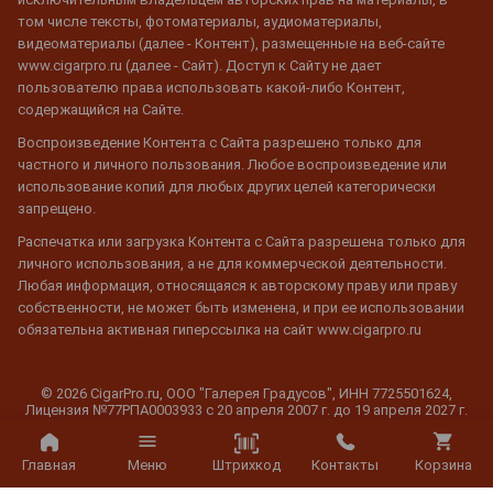
том числе тексты, фотоматериалы, аудиоматериалы,
видеоматериалы (далее - Контент), размещенные на веб-сайте
www.cigarpro.ru (далее - Сайт). Доступ к Сайту не дает
пользователю права использовать какой-либо Контент,
содержащийся на Сайте.
Воспроизведение Контента с Сайта разрешено только для
частного и личного пользования. Любое воспроизведение или
использование копий для любых других целей категорически
запрещено.
Распечатка или загрузка Контента с Сайта разрешена только для
личного использования, а не для коммерческой деятельности.
Любая информация, относящаяся к авторскому праву или праву
собственности, не может быть изменена, и при ее использовании
обязательна активная гиперссылка на сайт www.cigarpro.ru
© 2026 CigarPro.ru, ООО "Галерея Градусов", ИНН 7725501624,
Лицензия №77РПА0003933 c 20 апреля 2007 г. до 19 апреля 2027 г.
Все права защищены.
Штрихкод
Главная
Меню
Контакты
Корзина