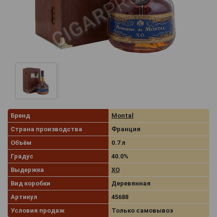
Бренд
Montal
Страна производства
Франция
Объём
0.7 л
Градус
40.0%
Выдержка
XO
Вид коробки
Деревянная
Артикул
45688
Условия продаж
Только самовывоз