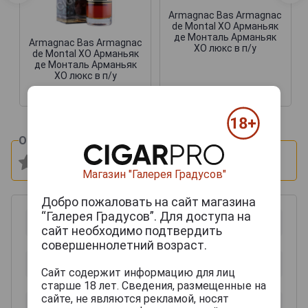
Armagnac Bas Armagnac
de Montal XO Арманьяк
де Монталь Арманьяк
Armagnac Bas Armagnac
ХО люкс в п/у
de Montal XO Арманьяк
де Монталь Арманьяк
ХО люкс в п/у
14 658 руб.
11 727 руб.
Оцените и напишите отзыв:
Магазин "Галерея Градусов"
Добро пожаловать на сайт магазина
“Галерея Градусов”. Для доступа на
сайт необходимо подтвердить
совершеннолетний возраст.
Сайт содержит информацию для лиц
старше 18 лет. Сведения, размещенные на
сайте, не являются рекламой, носят