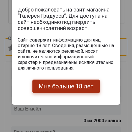
Монталь Арманьяк
Напалеон 0.7л в
Добро пожаловать на сайт магазина
подарочной упаковке
“Галерея Градусов”. Для доступа на
7 245 руб.
6 160 руб.
сайт необходимо подтвердить
совершеннолетний возраст.
Оцените и напишите отзыв:
Сайт содержит информацию для лиц
старше 18 лет. Сведения, размещенные на
сайте, не являются рекламой, носят
исключительно информационный
характер и предназначены исключительно
для личного пользования.
Мне больше 18 лет
0
из 2000 знаков