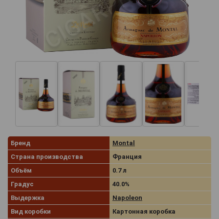
Бренд
Montal
Страна производства
Франция
Объём
0.7 л
Градус
40.0%
Выдержка
Napoleon
Вид коробки
Картонная коробка