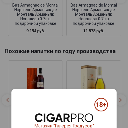
Bas Armagnac de Montal
Bas Armagnac de Montal
Napoleon Арманьяк де
Napoleon Арманьяк де
Монталь Арманьяк
Монталь Арманьяк
Напалеон 0.7л в
Напалеон 0.7л в
подарочной упаковке
подарочной упаковке
9 194 руб.
11 878 руб.
Похожие напитки по году производства
Bas Armagnac de Montal
Napoleon Арманьяк де
Монталь Арманьяк
Bas Armagnac de Montal
Напалеон 0.7л в
Napoleon Арманьяк де
Магазин "Галерея Градусов"
подарочной упаковке